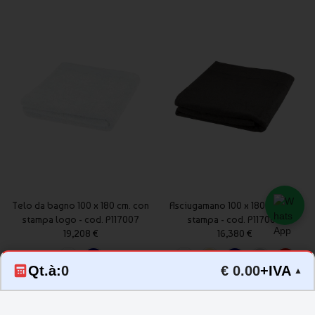
Telo da bagno 100 x 180 cm. con
Asciugamano 100 x 180 cm. con
stampa logo - cod. P117007
stampa - cod. P117003
19,208 €
16,380 €
Qt.à:
0
€ 0.00
+IVA
▲