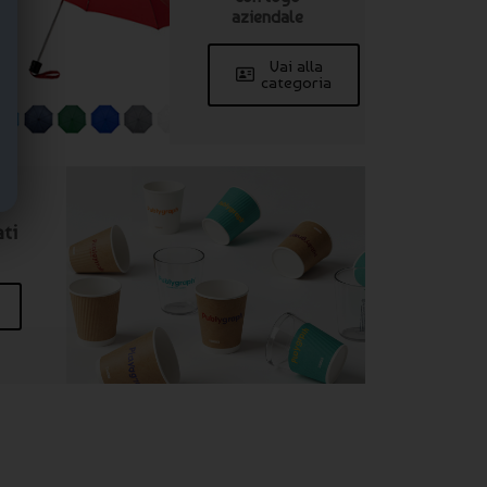
aziendale
Vai alla
categoria
ati