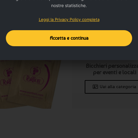
promozione
nostre statistiche.
Vai alla
Leggi la Privacy Policy completa
categoria
Accetta e continua
Bicchieri personalizz
per eventi e locali
Vai alla categoria