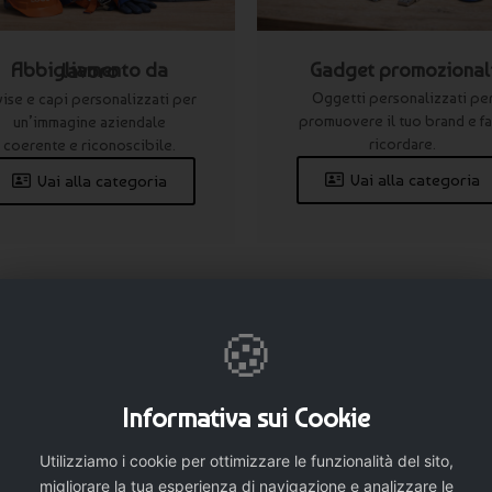
Gadget promozional
Abbigliamento da lavoro
Oggetti personalizzati pe
vise e capi personalizzati per
promuovere il tuo brand e fa
un’immagine aziendale
ricordare.
coerente e riconoscibile.
Vai alla categoria
Vai alla categoria
🍪
I gadget personalizzati più richiest
Informativa sui Cookie
Adesivi
Utilizziamo i cookie per ottimizzare le funzionalità del sito,
personalizzati
migliorare la tua esperienza di navigazione e analizzare le
per packaging e