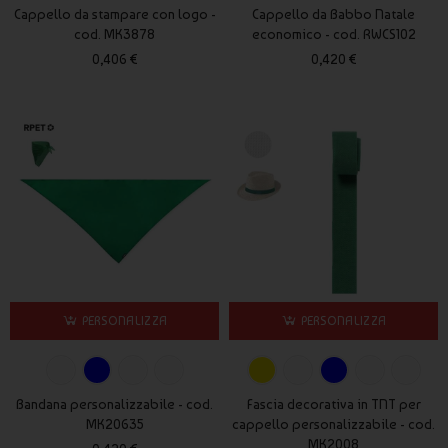
Cappello da stampare con logo -
Cappello da Babbo Natale
colori e stile del cappellino.
cod. MK3878
economico - cod. RWCS102
Molte aziende coordinano i cappellini con altri capi
0,406 €
0,420 €
promozionali come le
magliette personalizzate
oppure le
felpe
personalizzate
, creando outfit promozionali coerenti durante
eventi o attività aziendali.
Esempi di utilizzo dei cappellini
personalizzati
I cappellini personalizzati vengono utilizzati in numerosi
contesti promozionali e professionali.
squadre sportive e palestre
PERSONALIZZA
PERSONALIZZA
eventi aziendali e fiere
campagne promozionali
merchandising di brand
Bandana personalizzabile - cod.
Fascia decorativa in TNT per
staff temporanei e hostess
MK20635
cappello personalizzabile - cod.
MK2008
Durante eventi organizzati possono essere abbinati anche alle