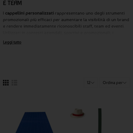
E TEAM
I
cappellini personalizzati
rappresentano uno degli strumenti
promozionali più efficaci per aumentare la visibilità di un brand
e rendere immediatamente riconoscibili staff, team ed eventi.
Utilizzati in contesti aziendali, sportivi e promozionali, i
cappellini personalizzati offrono una soluzione pratica,
Leggi tutto
versatile e ad alto impatto visivo.
Su Publygraph puoi realizzare
cappellini personalizzati con
logo
, scritte o grafiche aziendali, ideali come gadget
promozionali, merchandising oppure come complemento per
divise coordinate. Nel mondo dell’
abbigliamento
personalizzato
questi accessori rappresentano uno degli
12
Ordina per
articoli più utilizzati durante fiere, manifestazioni ed eventi
promozionali.
Cappellini promozionali per eventi e fiere
I
cappellini promozionali
sono perfetti per fiere, eventi
aziendali e attività di marketing territoriale. Grazie alla