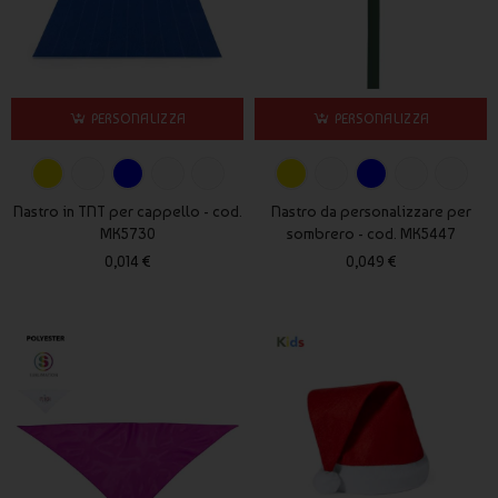
personalizzazione con logo aziendale permettono di aumentare
la riconoscibilità del marchio e creare un forte impatto visivo
durante eventi e campagne pubblicitarie.
Distribuire cappellini personalizzati durante una
manifestazione consente inoltre di trasformare ogni
PERSONALIZZA
PERSONALIZZA
partecipante in un veicolo promozionale itinerante.
Soluzioni economiche per grandi
Nastro in TNT per cappello - cod.
Nastro da personalizzare per
quantità
MK5730
sombrero - cod. MK5447
0,014 €
0,049 €
Per campagne promozionali su larga scala è possibile scegliere
cappellini economici personalizzati
, ideali per distribuzioni
massive durante open day, eventi commerciali e iniziative di
marketing.
Questa soluzione consente di mantenere un ottimo rapporto
qualità-prezzo senza rinunciare alla visibilità del brand.
Cappellini personalizzati per lavoro e
divise coordinate