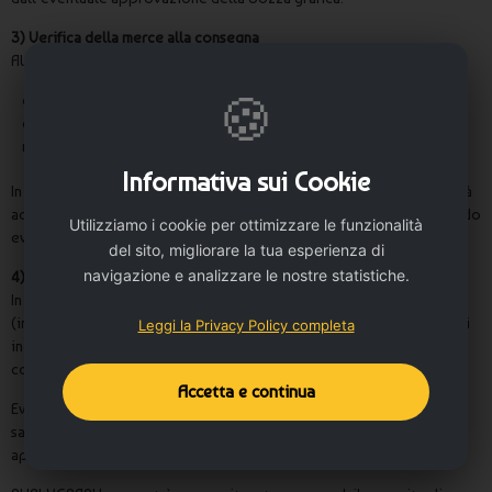
3) Verifica della merce alla consegna
Al momento della consegna il cliente è tenuto a verificare:
🍪
che il pacco sia integro, non danneggiato o bagnato;
che il numero dei colli consegnati corrisponda a quanto indicato
nel documento di trasporto.
Informativa sui Cookie
In presenza di pacchi danneggiati o anomalie visibili, il cliente dovrà
accettare la consegna firmando con riserva specifica e documentando
Utilizziamo i cookie per ottimizzare le funzionalità
eventuali danni tramite fotografie.
del sito, migliorare la tua esperienza di
navigazione e analizzare le nostre statistiche.
4) Mancata consegna e giacenze
In caso di mancata consegna per cause imputabili al destinatario
(indirizzo errato, destinatario assente, mancato ritiro o informazioni
Leggi la Privacy Policy completa
incomplete), il corriere potrà effettuare ulteriori tentativi di
consegna secondo le proprie condizioni operative.
Accetta e continua
Eventuali costi di giacenza, riconsegna o restituzione della merce
saranno a carico del cliente e verranno calcolati secondo le tariffe
applicate dal corriere incaricato.