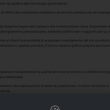
izione tipografica alle tecnologie più moderne.
 di offrire una consulenza completa e un servizio pensato per accompagnare
le esigenze legate alla stampa e alla comunicazione visiva. Disponiamo di s
, abbigliamento personalizzato, materiali pubblicitari e supporti per la 
do ai clienti la possibilità di acquistare comodamente dal sito prodotti p
attenzione e, quando previsto, il nostro reparto grafico prepara una bozz
igliorare costantemente la qualità dei nostri prodotti e soddisfare le esi
pa tradizionale.
amento alla realizzazione di materiali pubblicitari, il nostro obiettivo è o
che sia.
a, volantini, brochure, cataloghi, striscioni pubblicitari, targhe in ottone o