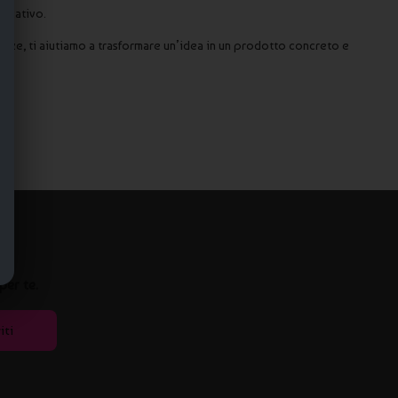
nicativo.
enze, ti aiutiamo a trasformare un’idea in un prodotto concreto e
per te.
iti