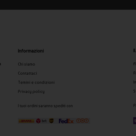
I
Informazioni
A
n
Chi siamo
R
Contattaci
I
Temini e condizioni
S
Privacy policy
P
I tuoi ordini saranno spediti con