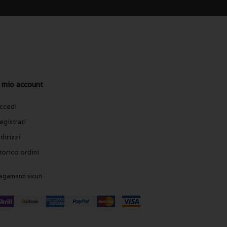
l mio account
ccedi
egistrati
ndirizzi
torico ordini
agamenti sicuri