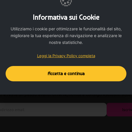
🍪
ione più adatta in base al tipo di utilizzo, al budget e all’obiettivo comu
voro con cura, competenza e attenzione ai dettagli. Ascoltiamo le tue esig
Informativa sui Cookie
ua immagine.
Utilizziamo i cookie per ottimizzare le funzionalità del sito,
migliorare la tua esperienza di navigazione e analizzare le
nostre statistiche.
Leggi la Privacy Policy completa
Accetta e continua
Iscriviti alla nostra newsletter
iti e resta un passo avanti: offerte, novità e consigli esclusivi solo 
Iscriv