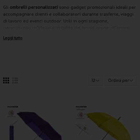
Gli
ombrelli personalizzati
sono gadget promozionali ideali per
accompagnare clienti e collaboratori durante trasferte, viaggi
di lavoro ed eventi outdoor. Utili in ogni stagione,
garantiscono un’elevata visibilità del brand grazie all’ampia
superficie di stampa e all’utilizzo frequente in contesti pubblici.
Leggi tutto
Questa categoria rientra nella selezione di
gadget da viaggio
,
dedicata ad accessori pensati per la mobilità professionale e
personale.
Perché scegliere ombrelli personalizzati
come gadget da viaggio
12
Ordina per
Gli
ombrelli personalizzati
offrono un eccellente equilibrio tra
utilità concreta e comunicazione del marchio. Sono
particolarmente indicati per eventi, fiere, trasferte aziendali e
kit mobilità dedicati a chi si sposta frequentemente.
Ombrelli personalizzati per aziende, fiere
ed eventi outdoor