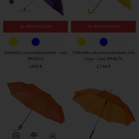
Grazie alla loro dimensione e visibilità, gli ombrelli con logo
sono ideali per aziende, manifestazioni all’aperto e campagne
promozionali stagionali. Possono essere inseriti in welcome kit
PERSONALIZZA
PERSONALIZZA
o forniture corporate dedicate a clienti e collaboratori.
Modelli di ombrelli personalizzati
Ombrello personalizzabile - cod.
Ombrello da personalizzare con
disponibili
MK4673
logo - cod. MK4674
1,960 €
2,744 €
All’interno della categoria trovi diverse soluzioni, tra cui
ombrelli pieghevoli compatti, modelli automatici con apertura
rapida, versioni antivento con struttura rinforzata e ombrelli da
golf di grandi dimensioni.
Kit mobilità coordinati
Gli ombrelli personalizzati possono essere abbinati a
zaini
personalizzati
per trasferte professionali,
lucchetti
personalizzati
per la sicurezza del bagaglio e
badge per
bagagli personalizzati
per l’identificazione delle valigie.