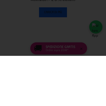
CARICA DI PIÙ
🚚
SPEDIZIONE GRATIS
×
Ordini sopra 200€*