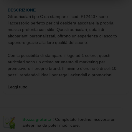
DESCRIZIONE
Gli auricolari tipo C da stampare - cod. P124437 sono
l'accessorio perfetto per chi desidera ascoltare la propria
musica preferita con stile. Questi auricolari, dotati di
altoparlanti personalizzati, offrono un'esperienza di ascolto
superiore grazie alla loro qualità del suono.
Con la possibilità di stampare il logo ad 1 colore, questi
auricolari sono un ottimo strumento di marketing per
promuovere il proprio brand. Il minimo d'ordine è di soli 10
pezzi, rendendoli ideali per regali aziendali o promozioni.
Leggi tutto
Grazie alla nostra partnership con Publygraph, è possibile
allegare il file da stampare direttamente nel prodotto durante il
processo di ordinazione. Dopo aver completato l'ordine,
invieremo un'anteprima del logo da confermare o modificare,
garantendo la massima precisione nella personalizzazione.
Bozza gratuita :
Completato l'ordine, riceverai un
anteprima da poter modificare.
Le modalità di pagamento sono diverse, tra cui bonifico