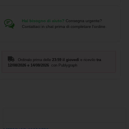
bancario, carta di credito, paypal e google pay, per garantire
la massima comodità ai nostri clienti. Una volta effettuato
l'ordine, i auricolari verranno spediti tramite corriere DHL per
una consegna rapida e sicura.
Hai bisogno di aiuto?
Consegna urgente?
Contattaci in chat prima di completare l'ordine.
Le dimensioni compatte di 7,1 x 1,9 x 7,2 cm e il materiale in
plastica ABS riciclata garantiscono resistenza e durata nel
tempo. Con Auricolari tipo C da stampare - cod. P124437
potrai godere di un'esperienza di ascolto di alta qualità
ovunque tu vada.
Ordinalo prima delle
23:59 il giovedì
e ricevilo
tra
12/08/2026 e 14/08/2026
con Publygraph
FAQ su Auricolari tipo C da stampare - cod. P124437:
1. 🎧 Quali sono i tempi di consegna?
La data di consegna presunta è indicata in ogni prodotto, ma
se hai bisogno di una consegna più veloce ti consigliamo di
contattarci prima di effettuare l'ordine.
2. 🎧 Posso stampare il mio logo a più di 1 colore?
Purtroppo al momento è possibile stampare il logo solo ad 1
colore per garantire la migliore qualità di stampa sui auricolari.