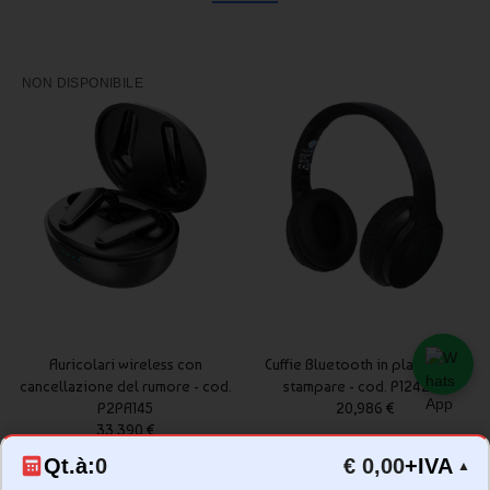
NON DISPONIBILE
Auricolari wireless con
Cuffie Bluetooth in plastica da
cancellazione del rumore - cod.
stampare - cod. P124296
P2PA145
20,986 €
33,390 €
Qt.à:
0
€ 0,00
+IVA
▲