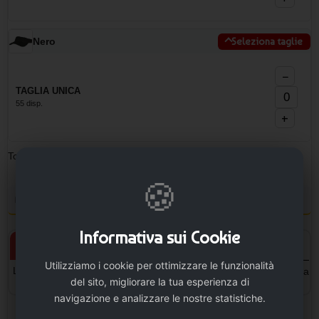
Nero
Seleziona taglie
−
TAGLIA UNICA
55 disp.
+
Totale pezzi:
0
Minimo ordinabile: 10
🍪
Personalizza il prodotto e vedi il tuo preventivo
Informativa sui Cookie
Prodotto personalizzato
Prodotto neutro
Utilizziamo i cookie per ottimizzare le funzionalità
L'articolo verrà personalizzato
L'articolo sarà senza la stampa
del sito, migliorare la tua esperienza di
con la stampa.
navigazione e analizzare le nostre statistiche.