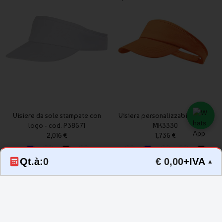
Visiere da sole stampate con
Visiera personalizzabile - cod.
logo - cod. P38671
MK3330
2,016 €
1,736 €
Qt.à:
0
€ 0,00
+IVA
▲