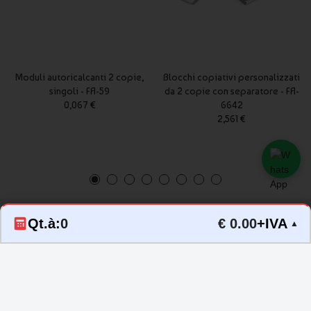
Moduli autoricalcanti 2 copie,
Blocchi copiativi personalizzati
singoli - FA-59
da 2 copie con separatore - FA-
0,067 €
6642
2,561 €
Qt.à:
0
€ 0.00
+IVA
▲