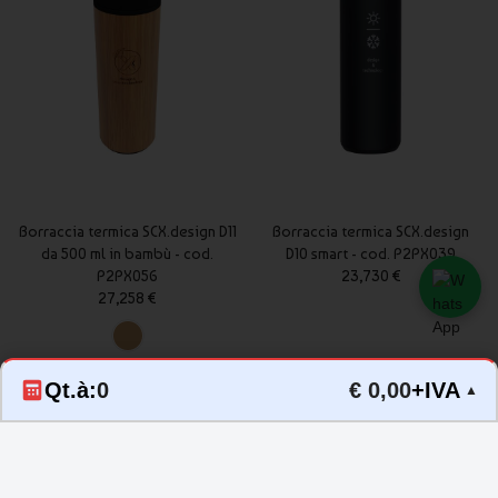
La borraccia autopulente da 1000 ml personalizzata - cod.
P100898 è il compagno ideale per chi vuole mantenere
un'idratazione ottimale ovunque vada, garantendo un'acqua
pulita e di alta qualità in ogni momento. Acquista ora la tua
borraccia personalizzata e goditi l'acqua fresca e sicura in
modo intelligente e conveniente.
Borraccia termica SCX.design D11
Borraccia termica SCX.design
da 500 ml in bambù - cod.
D10 smart - cod. P2PX039
P2PX056
23,730 €
27,258 €
Qt.à:
0
€ 0,00
+IVA
▲