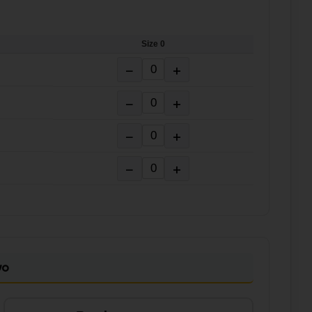
Size 0
−
+
−
+
−
+
−
+
vo