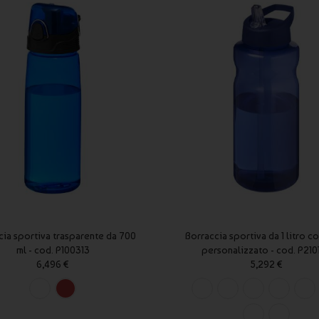
cia sportiva trasparente da 700
Borraccia sportiva da 1 litro c
ml - cod. P100313
personalizzato - cod. P210
6,496 €
5,292 €