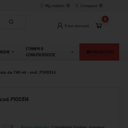
My wishlist
0
Compare
0
0
Il tuo account
STAMPA &
ARGHE
PREVENTIVO
COMUNICAZIONE
ata da 740 ml - cod. P100314
 cod. P100314
Bozza gratuita:
Completato l'ordine, riceverai