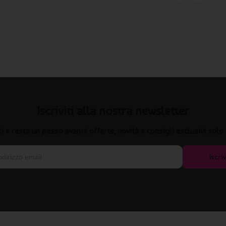
Iscriviti alla nostra newsletter
iti e resta un passo avanti: offerte, novità e consigli esclusivi solo 
Iscriv