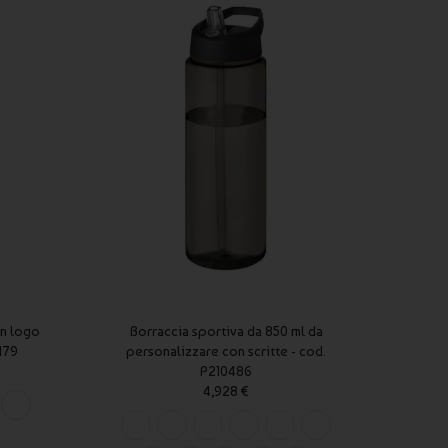
on logo
Borraccia sportiva da 850 ml da
Bo
179
personalizzare con scritte - cod.
person
P210486
4,928 €