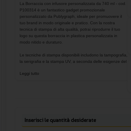
La Borraccia con infusore personalizzata da 740 ml - cod.
P100314 è un fantastico gadget promozionale
personalizzato da Publygraph, ideale per promuovere il
tuo brand in modo originale e pratico. Con la nostra
tecnica di stampa di alta qualità, potrai riprodurre il tuo
logo su questa borraccia in plastica personalizzata in
modo nitido e duraturo.
Le tecniche di stampa disponibili includono la tampografia,
la serigrafia e la stampa UV, a seconda delle esigenze del
tuo logo e del quantitativo acquistato. Potrai inviarci il file
Leggi tutto
del tuo logo e ricevere un'anteprima da confermare prima
della produzione. Le modalità di pagamento accettate
sono diverse, tra cui bonifico bancario, carta di credito,
paypal e google pay, per rendere il processo di acquisto
semplice e sicuro.
La spedizione avviene con corriere DHL, garantendo una
Inserisci le quantità desiderate
consegna rapida e affidabile. Le dimensioni della borraccia
sono di 25,9 x Ø 7,1 cm, realizzata in materiale Eastman