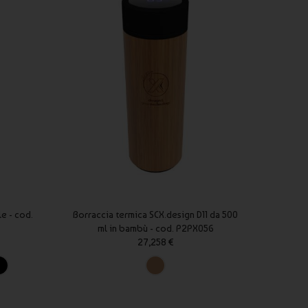
e - cod.
Borraccia termica SCX.design D11 da 500
Borracc
ml in bambù - cod. P2PX056
27,258 €