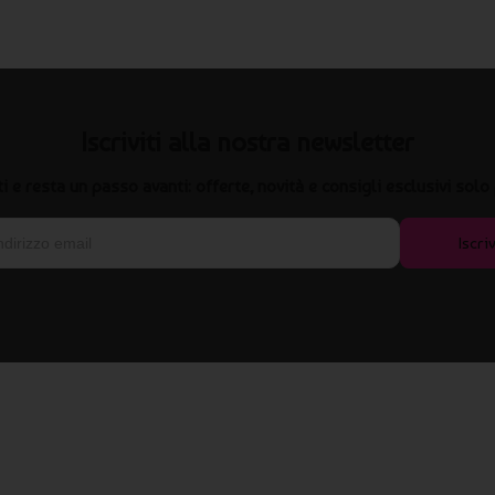
Iscriviti alla nostra newsletter
iti e resta un passo avanti: offerte, novità e consigli esclusivi solo 
Iscriv