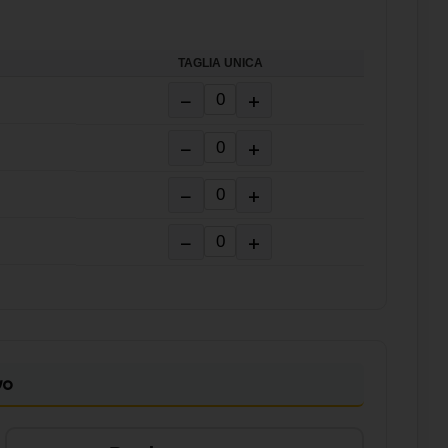
TAGLIA UNICA
−
+
−
+
−
+
−
+
vo