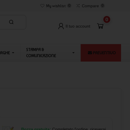
My wishlist
0
Compare
0
0
Il tuo account
STAMPA &
ARGHE
PREVENTIVO
COMUNICAZIONE
Bozza gratuita:
Completato l'ordine, riceverai