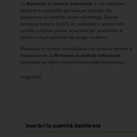
La
Borraccia in scatola individuale
è una soluzione
elegante e sostenibile pensata per aziende che
desiderano un prodotto curato nei dettagli. Questa
borraccia termica da 500 ml, realizzata in acciaio inox
riciclato a doppia parete, è perfetta per promozioni di
qualità e regali aziendali dal design moderno.
Realizzata in Acciaio Inox Riciclato con struttura termica a
doppia parete, la
Borraccia in scatola individuale
garantisce un ottimo mantenimento della temperatura
delle bevande. È possibile personalizzare la borraccia con
la stampa del logo aziendale tramite incisione laser o
Leggi tutto
tecniche compatibili con il materiale, ottenendo una resa
elegante e professionale. Questo modello rientra nella
selezione di
borracce personalizzate in acciaio riciclato
con confezione premium
, ideali per valorizzare il tuo
brand.
Caratteristiche della Borraccia in
Inserisci le quantità desiderate
scatola individuale