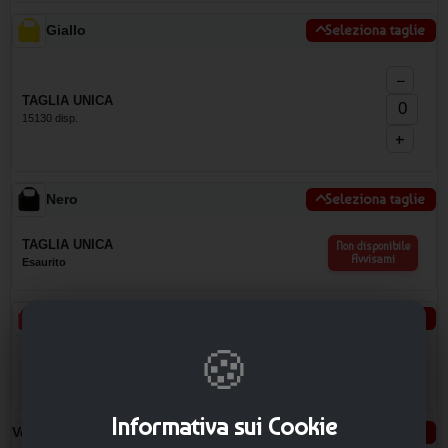
Giallo
Seleziona taglie
−
TAGLIA UNICA
15130 disp.
+
Nero
Seleziona taglie
TAGLIA UNICA
Non disponibile
Avvisami
Esaurito
Rosso
Seleziona taglie
🍪
TAGLIA UNICA
Non disponibile
Avvisami
Esaurito
Informativa sui Cookie
Verde
Seleziona taglie