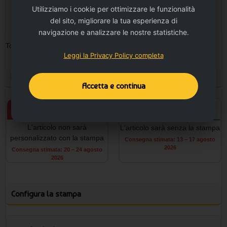
Utilizziamo i cookie per ottimizzare le funzionalità
TAGLIA UNICA
Non disponibile
del sito, migliorare la tua esperienza di
Avvisami
Esaurito
navigazione e analizzare le nostre statistiche.
Totale pezzi:
0
Minimo ordinabile: 10
Leggi la Privacy Policy completa
Personalizza il prodotto e vedi il tuo preventivo
Accetta e continua
Prodotto personalizzato
Prodotto neutro
L'articolo non sarà
L'articolo sarà senza la stampa
personalizzato con la stampa
Consegna stimata: 13 – 17 agosto
2026
Consegna stimata: 20 – 24 agosto
2026
Configura la stampa