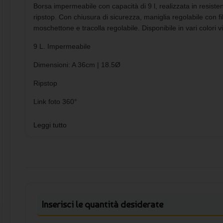
Borsa impermeabile con capacità di 9 l, realizzata in resiste
ripstop. Con chiusura di sicurezza, maniglia regolabile con fi
moschettone e tracolla regolabile. Disponibile in vari colori vi
9 L. Impermeabile
Dimensioni: A 36cm | 18.5Ø
Ripstop
Link foto 360°
https://etools.boxpromotions.com/videos/4848/360/output/4
Leggi tutto
Inserisci le quantità desiderate