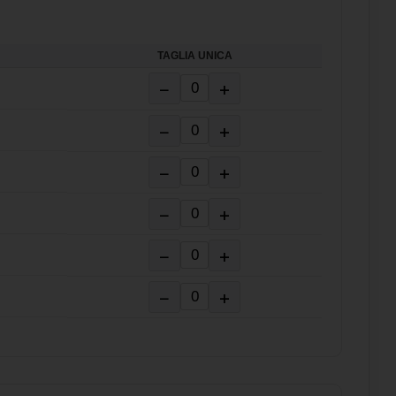
TAGLIA UNICA
−
+
−
+
−
+
−
+
−
+
−
+