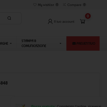
My wishlist
0
Compare
0
0
Il tuo account
STAMPA &
ARGHE
PREVENTIVO
COMUNICAZIONE
4848
Bozza gratuita:
Completato l'ordine, riceverai