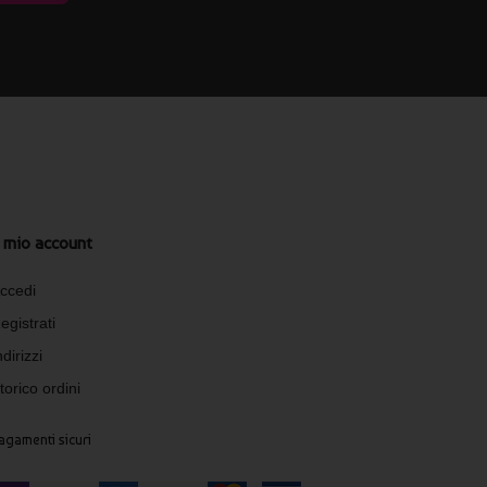
l mio account
ccedi
egistrati
ndirizzi
torico ordini
agamenti sicuri