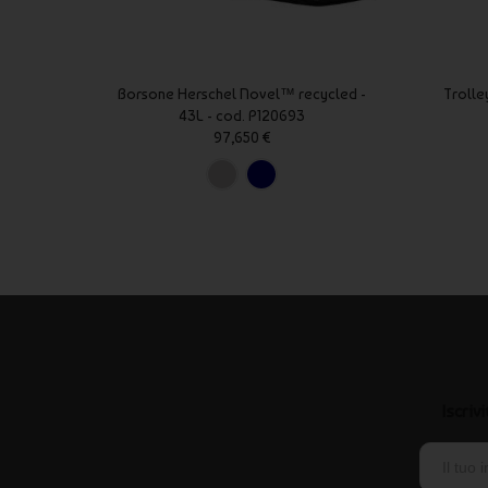
Borsone Herschel Novel™ recycled -
Trolle
43L - cod. P120693
97,650 €
Iscriv