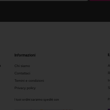
I
Informazioni
n
A
Chi siamo
R
Contattaci
I
Temini e condizioni
S
Privacy policy
P
I tuoi ordini saranno spediti con