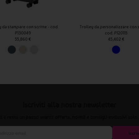
y da stampare con scritte - cod.
Trolley da personalizzare con s
P130049
cod. P120115
55,860 €
45,402 €
Iscriviti alla nostra newsletter
iti e resta un passo avanti: offerte, novità e consigli esclusivi solo 
Iscriv