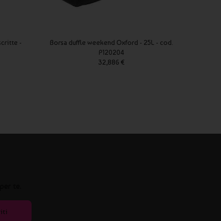
critte -
Borsa duffle weekend Oxford - 25L - cod.
Borsel
P120204
32,886 €
per te.
iti