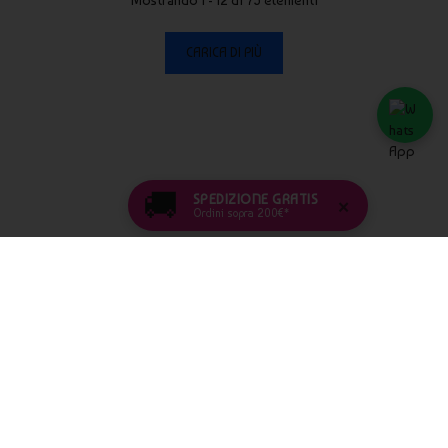
Mostrando 1 - 12 di 75 elementi
CARICA DI PIÙ
🚚
SPEDIZIONE GRATIS
×
Ordini sopra 200€*