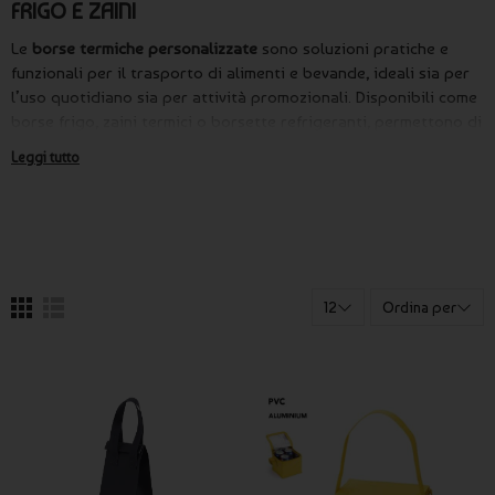
FRIGO E ZAINI
Le
borse termiche personalizzate
sono soluzioni pratiche e
funzionali per il trasporto di alimenti e bevande, ideali sia per
l’uso quotidiano sia per attività promozionali. Disponibili come
borse frigo, zaini termici o borsette refrigeranti, permettono di
mantenere la temperatura dei prodotti durante spostamenti,
Leggi tutto
viaggi ed eventi all’aperto.
All’interno della categoria
borse personalizzate
, le borse
termiche si distinguono per l’elevata utilità e per la possibilità
di essere riutilizzate nel tempo, garantendo una
visibilità
continua del brand
.
12
Ordina per
Su Publygraph puoi scegliere tra diversi modelli di
borse frigo
personalizzate
, selezionando formato, colori e tipologia di
stampa. Anche una
borsa termica di piccole dimensioni
, se
personalizzata con logo o nome aziendale, diventa un efficace
strumento di comunicazione.
Le
borse termiche promozionali
sono particolarmente indicate
per bar, ristoranti, aziende e attività commerciali che