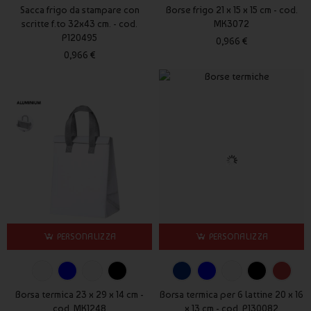
ordinata e sono indicati nella scheda prodotto.
Sacca frigo da stampare con
Borse frigo 21 x 15 x 15 cm - cod.
scritte f.to 32x43 cm. - cod.
MK3072
Le borse termiche personalizzate Publygraph sono una soluzione
P120495
0,966 €
pratica, funzionale e strategica per promuovere il tuo brand ogni
0,966 €
giorno.
PERSONALIZZA
PERSONALIZZA
Borsa termica 23 x 29 x 14 cm -
Borsa termica per 6 lattine 20 x 16
cod. MK1248
x 13 cm - cod. P130082