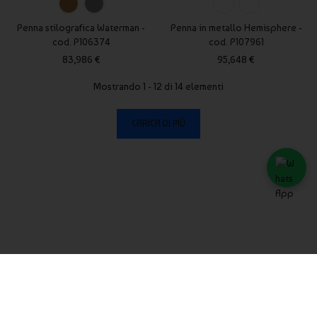
Penna stilografica Waterman -
Penna in metallo Hemisphere -
cod. P106374
cod. P107961
83,986 €
95,648 €
Mostrando 1 - 12 di 14 elementi
CARICA DI PIÙ