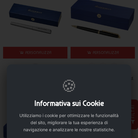
PERSONALIZZA
PERSONALIZZA
Penna roller Waterman - cod.
Penna dal Design esclusivo - cod.
🍪
P106510
P106511
18,214 €
55,986 €
Informativa sui Cookie
FILTRI
Utilizziamo i cookie per ottimizzare le funzionalità
del sito, migliorare la tua esperienza di
navigazione e analizzare le nostre statistiche.