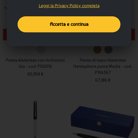
Leggi la Privacy Policy completa
Accetta e continua
PERSONALIZZA
PERSONALIZZA
Penna Waterman con inchiostro
Penna di lusso Waterman
blu - cod. P106516
Hemisphere punta Media - cod.
P106367
65,954 €
67,186 €