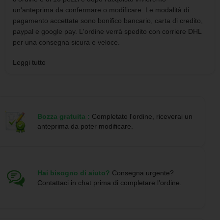
un'anteprima da confermare o modificare. Le modalità di
pagamento accettate sono bonifico bancario, carta di credito,
paypal e google pay. L'ordine verrà spedito con corriere DHL
per una consegna sicura e veloce.
Leggi tutto
Il Sombrero personalizzato è un cappello a tesa larga di alta
qualità in materiale sintetico con finitura naturale. È regolabile
dall'interno e dotato di fascia esterna e comoda fascia interna.
Disponibile in una vasta gamma di colori per soddisfare ogni
esigenza di personalizzazione.
Bozza gratuita :
Completato l'ordine, riceverai un
anteprima da poter modificare.
Le domande frequenti:
1. 📦 Quali sono i tempi di consegna per il Sombrero
personalizzato?
La data di consegna presunta è indicata in ogni prodotto, ma
Hai bisogno di aiuto?
Consegna urgente?
per spedizioni più veloci contattaci prima dell'ordine.
Contattaci in chat prima di completare l'ordine.
2. 📦 Posso richiedere un campione del Sombrero
personalizzato prima dell'acquisto?