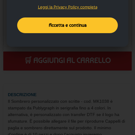
Leggi la Privacy Policy completa
Accetta e continua
🛒 AGGIUNGI AL CARRELLO
DESCRIZIONE
Il Sombrero personalizzato con scritte - cod. MK1038 è
stampato da Publygraph in serigrafia fino a 4 colori. In
alternativa, è personalizzato con transfer DTF se il logo ha
sfumature. È possibile allegare il file per riprodurre Cappelli di
paglia e sombrero direttamente sul prodotto. Il minimo
d'ordine è di 10 pezzi e dopo l'acquisto invieremo