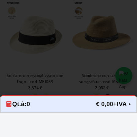
Sombrero personalizzato con
Sombrero con scritte
logo - cod. MK1039
serigrafate - cod. MK1531
3,374 €
3,052 €
Qt.à:
0
€ 0,00
+IVA
▲