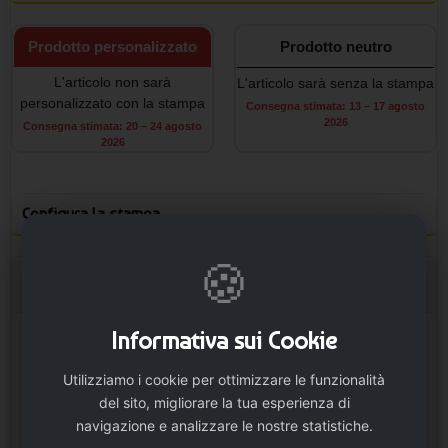
Prodotto personalizzato
Prodotto neutro
L'articolo non sarà
L'articolo sarà senza la stampa
personalizzato con la stampa
Consegna stimata: 13 – 17 agosto
2026
Consegna stimata: 20 – 24 agosto
2026
Configura la stampa
🍪
Opzioni stampa
Informativa sui Cookie
Nel nastro
Utilizziamo i cookie per ottimizzare le funzionalità
del sito, migliorare la tua esperienza di
navigazione e analizzare le nostre statistiche.