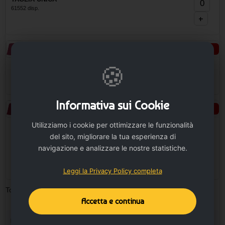
61552 disp.
+
Rosa
Seleziona taglie
🍪
TAGLIA UNICA
Non disponibile
Avvisami
Esaurito
Informativa sui Cookie
Rosso intermedio
Seleziona taglie
Utilizziamo i cookie per ottimizzare le funzionalità
−
del sito, migliorare la tua esperienza di
TAGLIA UNICA
navigazione e analizzare le nostre statistiche.
38004 disp.
+
Leggi la Privacy Policy completa
Totale pezzi:
0
Minimo ordinabile: 10
Accetta e continua
Personalizza il prodotto e vedi il tuo preventivo