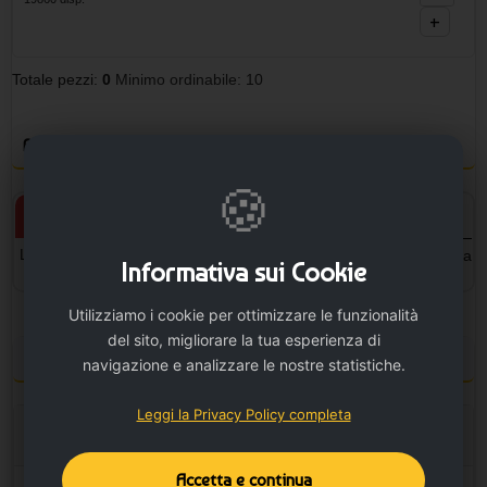
+
Totale pezzi:
0
Minimo ordinabile: 10
Personalizza il prodotto e vedi il tuo preventivo
🍪
Prodotto personalizzato
Prodotto neutro
L'articolo verrà personalizzato
L'articolo sarà senza la stampa
Informativa sui Cookie
con la stampa.
Utilizziamo i cookie per ottimizzare le funzionalità
del sito, migliorare la tua esperienza di
Configura la stampa
navigazione e analizzare le nostre statistiche.
Leggi la Privacy Policy completa
Opzione Stampa
Accetta e continua