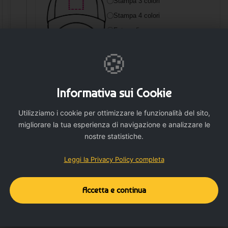
vestibilità flessibile.
Stampa 3 colori
Stampa 4 colori
Fotografie
🍪
🛒 AGGIUNGI
Informativa sui Cookie
Utilizziamo i cookie per ottimizzare le funzionalità del sito,
migliorare la tua esperienza di navigazione e analizzare le
nostre statistiche.
Leggi la Privacy Policy completa
Accetta e continua
Dettagli del prodotto
Dettagli aggiuntivi