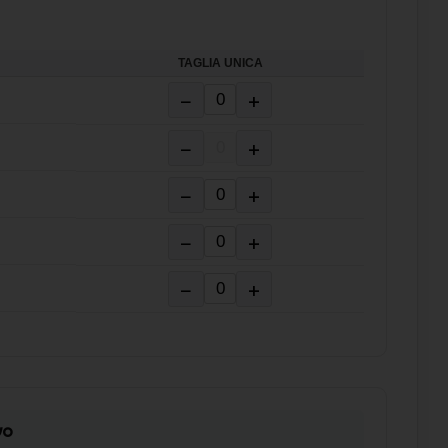
TAGLIA UNICA
−
+
−
+
−
+
−
+
−
+
vo