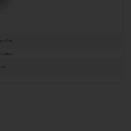
pellini
iestere
sex