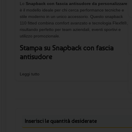
Lo
Snapback con fascia antisudore da personalizzare
è il modello ideale per chi cerca performance tecniche e
stile moderno in un unico accessorio. Questo snapback
110 fitted combina comfort avanzato e tecnologia Flexfit®,
risultando perfetto per team aziendali, eventi sportivi e
utilizzo promozionale.
Stampa su Snapback con fascia
antisudore
Lo Snapback con fascia antisudore può essere
Leggi tutto
personalizzato con stampa serigrafica fino a 4 colori
oppure con transfer DTF per loghi con sfumature. La
struttura frontale consente una stampa su cappellino
precisa e resistente, mantenendo l’estetica pulita del
modello. Per scoprire altri modelli simili puoi consultare
anche la
sezione dedicata ai cappellini
e scegliere la
soluzione più adatta al tuo brand.
Inserisci le quantità desiderate
Comfort tecnico e tecnologia