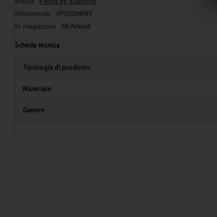
Marca
Flexfit by Yupoong
Riferimento
YP020WHIT
In magazzino
38 Articoli
Scheda tecnica
Tipologia di prodotto
Materiale
Genere