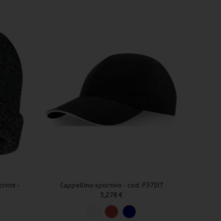
ritte -
Cappellino sportivo - cod. P37517
Berret
5,278 €