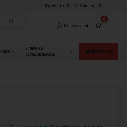
My wishlist
0
Compare
0
0
Il tuo account
STAMPA &
ARGHE
PREVENTIVO
COMUNICAZIONE
Bozza gratuita:
Completato l'ordine, riceverai