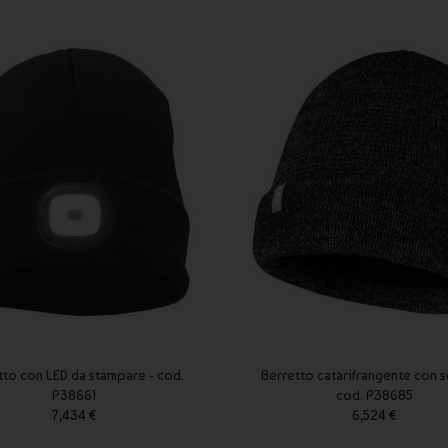
tto con LED da stampare - cod.
Berretto catarifrangente con sc
P38661
cod. P38685
7,434 €
6,524 €