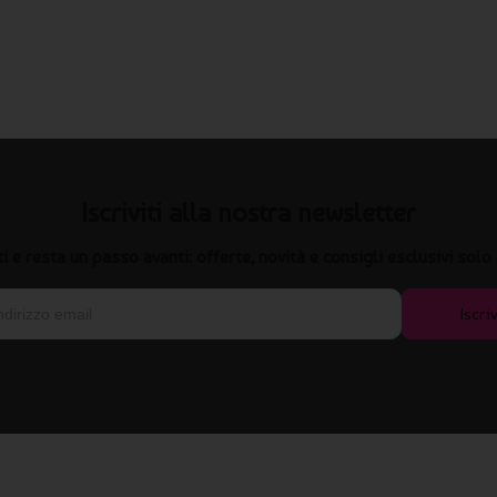
Iscriviti alla nostra newsletter
iti e resta un passo avanti: offerte, novità e consigli esclusivi solo 
Iscriv