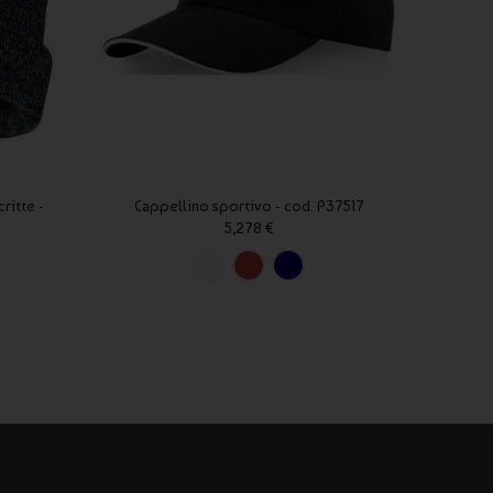
ritte -
Cappellino sportivo - cod. P37517
Berret
5,278 €