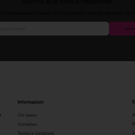
Iscriviti alla nostra newsletter
iti e resta un passo avanti: offerte, novità e consigli esclusivi solo 
Iscriv
I
Informazioni
n
A
Chi siamo
R
Contattaci
I
Temini e condizioni