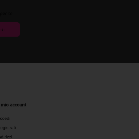
per te.
iti
l mio account
ccedi
egistrati
ndirizzi