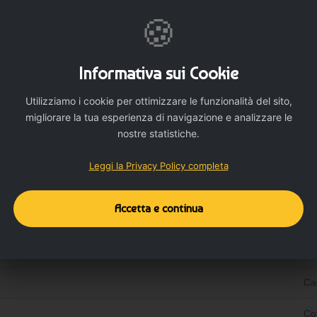
loghi con sfumature.
🍪
La vestibilità è regolabile?
Il modello è dotato di fascia elastica integrata che assicura
adattabilità e comfort.
Informativa sui Cookie
Utilizziamo i cookie per ottimizzare le funzionalità del sito,
migliorare la tua esperienza di navigazione e analizzare le
nostre statistiche.
Dettagli del prodotto
Dettagli aggiuntivi
Leggi la Privacy Policy completa
Accetta e continua
Cap
Co