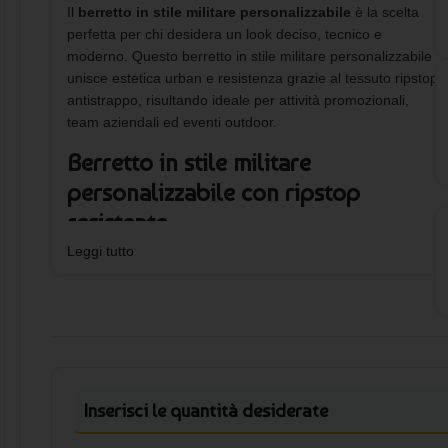
Il
berretto in stile militare personalizzabile
è la scelta
perfetta per chi desidera un look deciso, tecnico e
moderno. Questo berretto in stile militare personalizzabile
unisce estetica urban e resistenza grazie al tessuto ripstop
antistrappo, risultando ideale per attività promozionali,
team aziendali ed eventi outdoor.
Berretto in stile militare
personalizzabile con ripstop
resistente
Leggi tutto
Realizzato in 97% cotone e 3% elastan, il berretto in stile
militare personalizzabile garantisce comfort e durata nel
tempo. La struttura ripstop antistrappo offre maggiore
robustezza, mentre la visiera curva e tagliata con cuciture
decorative dona un carattere distintivo e professionale.
Vestibilità del berretto in stile
Inserisci le quantità desiderate
militare con stampa