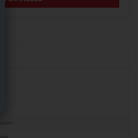
pellini
tone