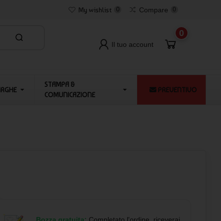
My wishlist
0
Compare
0
0
Il tuo account
STAMPA &
ARGHE
PREVENTIVO
COMUNICAZIONE
Bozza gratuita:
Completato l'ordine, riceverai