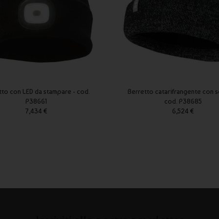
tto con LED da stampare - cod.
Berretto catarifrangente con sc
P38661
cod. P38685
7,434 €
6,524 €