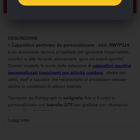
🛒 AGGIUNGI AL CARRELLO
DESCRIZIONE
Il
Cappellino perforato da personalizzare - cod. RWYP114
è un accessorio tecnico progettato per garantire traspirabilità,
comfort e stile durante allenamenti, gare ed eventi sportivi.
Questo modello fa parte della selezione di
cappellini sportivi
personalizzati traspiranti per attività outdoor
, ideata per
atleti, staff e squadre che necessitano di prestazioni elevate
anche in condizioni di utilizzo intenso.
Stampato da Publygraph in
serigrafia
fino a 4 colori o
personalizzato con
transfer DTF
per grafiche con sfumature,
il cappellino RWYP114 consente una resa professionale del
logo, resistente a sudore e usura. È possibile allegare
Leggi tutto
direttamente il file grafico per una riproduzione fedele e
precisa.