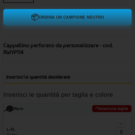
📦
ORDINA UN CAMPIONE NEUTRO
Cappellino perforato da personalizzare - cod.
RWYP114
Inserisci le quantità desiderate
Inserisci le quantità per taglia e colore
Nero
Seleziona taglie
−
L-XL
37 disp.