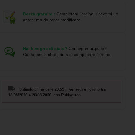
Realizzato con tecnologia
Flexfit by Yupoong
, questo
cappellino offre una vestibilità ergonomica che si adatta
Bozza gratuita :
Completato l'ordine, riceverai un
perfettamente alla testa. La
texture finemente perforata sul
anteprima da poter modificare.
retro
favorisce la ventilazione, rendendolo ideale per attività
sportive prolungate e contesti ad alta intensità.
Il tessuto in nylon monocromatico liscio sul pannello frontale
dona un aspetto pulito ed elegante, perfetto anche per utilizzi
Hai bisogno di aiuto?
Consegna urgente?
Contattaci in chat prima di completare l'ordine.
promozionali e rappresentanza sportiva. Il modello RWYP114
viene spesso scelto in abbinamento a capi di
abbigliamento
sportivo personalizzato per squadre e staff
, per creare
outfit coordinati e funzionali.
L’ordine minimo è di
10 pezzi
. Dopo l’acquisto riceverai
Ordinalo prima delle
23:59 il venerdì
e ricevilo
tra
sempre una
bozza grafica digitale gratuita
da confermare o
18/08/2026 e 20/08/2026
con Publygraph
modificare prima della produzione. I pagamenti accettati
includono bonifico bancario, carta di credito, PayPal e Google
Pay. La spedizione avviene tramite
corriere DHL
, con tempi
indicati nella scheda prodotto.
FAQ – Cappellino perforato RWYP114