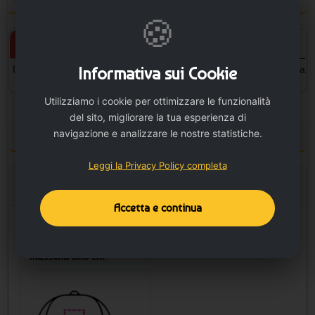
🍪
Prodotto personalizzato
Prodotto neutro
Informativa sui Cookie
L'articolo verrà personalizzato
L'articolo sarà senza la stampa
con la stampa.
Utilizziamo i cookie per ottimizzare le funzionalità
del sito, migliorare la tua esperienza di
navigazione e analizzare le nostre statistiche.
Configura la stampa
Leggi la Privacy Policy completa
Opzione Stampa
Accetta e continua
Posizione di stampa
Fronte - Area di stampa
massima 5x8 cm.