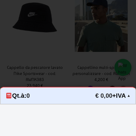
Cappello da pescatore lavato
Cappellino multi-sport da
Nike Sportswear - cod.
personalizzare - cod. RWB172R
RWNK383
4,200 €
23,940 €
Qt.à:
0
€ 0,00
+IVA
▲