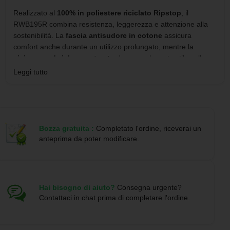
Realizzato al
100% in poliestere riciclato Ripstop
, il
RWB195R combina resistenza, leggerezza e attenzione alla
sostenibilità. La
fascia antisudore in cotone
assicura
comfort anche durante un utilizzo prolungato, mentre la
visiera sandwich a contrasto
dona un elegante stile college,
perfetto per team sportivi e fan club.
Leggi tutto
Grazie alla struttura a
sei pannelli
e alla vestibilità equilibrata,
questo cappellino è adatto a diverse discipline sportive e viene
spesso scelto in abbinamento a
abbigliamento sportivo
personalizzato coordinato
, per creare kit completi e
Bozza gratuita :
Completato l'ordine, riceverai un
professionali.
anteprima da poter modificare.
La personalizzazione è curata da Publygraph tramite
stampa
serigrafica fino a 4 colori
oppure
transfer DTF
per loghi con
sfumature o dettagli complessi. Il
minimo d’ordine è di 10
pezzi
e, prima della produzione, riceverai sempre una
bozza
Hai bisogno di aiuto?
Consegna urgente?
Contattaci in chat prima di completare l'ordine.
grafica digitale gratuita
da approvare.
La spedizione avviene tramite
corriere DHL
. Se hai esigenze
particolari di tempistiche, il nostro servizio clienti è disponibile