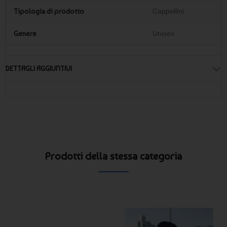
📦 Qual è la quantità minima ordinabile?
Tipologia di prodotto
Cappellini
Il minimo d’ordine è di 10 pezzi.
Genere
Unisex
DETTAGLI AGGIUNTIVI
Prodotti della stessa categoria