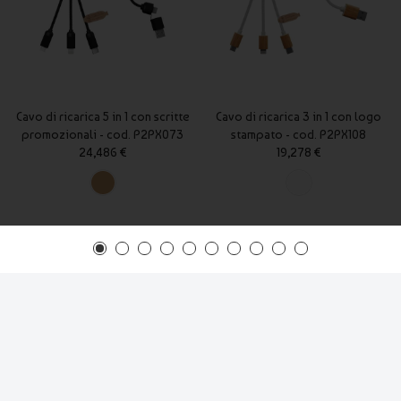
Cavo di ricarica 5 in 1 con scritte
Cavo di ricarica 3 in 1 con logo
promozionali - cod. P2PX073
stampato - cod. P2PX108
24,486 €
19,278 €