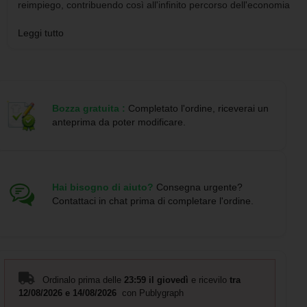
reimpiego, contribuendo così all'infinito percorso dell'economia
circolare. Questo materiale è caratterizzato da un alto grado di
Leggi tutto
riciclabilità, oltre che da leggerezza e resistenza.Materiali come il
bambù favoriscono l'utilizzo di materie prime naturali, riducendo le
emissioni inquinanti. Proviene da una pianta altamente resistente 
versatile, con una rapida crescita e rigenerazione, che lo rende
un'ottima alternativa all'uso del legno tradizionale.Prodotto secondo
Bozza gratuita :
Completato l'ordine, riceverai un
standard RoHS e in conformità ai seguenti requisiti di
anteprima da poter modificare.
sicurezza:Sistema di protezione dal surriscaldamento.Sistema di
protezione dal sovraccarico.Sistema di blocco per evitare cortocircu
Wireless 15W
Hai bisogno di aiuto?
Consegna urgente?
Dimensioni: L 8cm A 1.1cm P 8.6cm
Contattaci in chat prima di completare l'ordine.
Cartone del Latte Riciclato/ Bambù
Link foto 360°
https://etools.boxpromotions.com/videos/21206/360/output/21206.
Ordinalo prima delle
23:59 il giovedì
e ricevilo
tra
12/08/2026 e 14/08/2026
con Publygraph