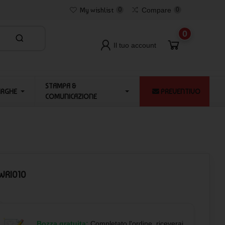
My wishlist
0
Compare
0
0
Il tuo account
STAMPA &
ARGHE
PREVENTIVO
COMUNICAZIONE
RWRI010
Bozza gratuita:
Completato l'ordine, riceverai