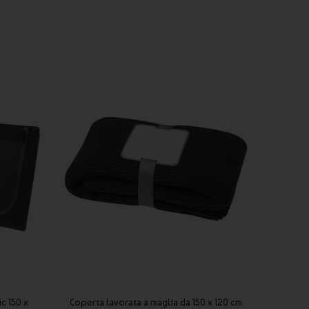
c 150 x
Coperta lavorata a maglia da 150 x 120 cm
Coperta