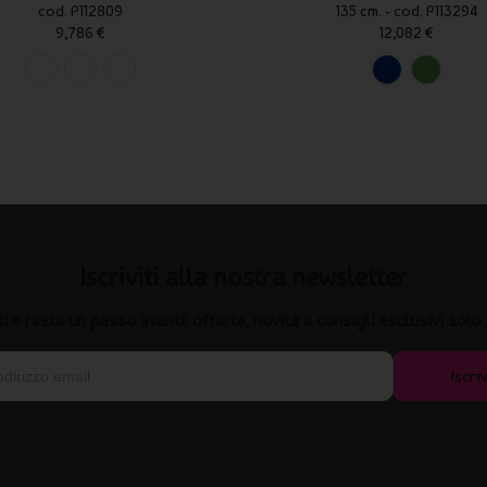
cod. P112809
135 cm. - cod. P113294
9,786 €
12,082 €
Iscriviti alla nostra newsletter
iti e resta un passo avanti: offerte, novità e consigli esclusivi solo 
Iscriv