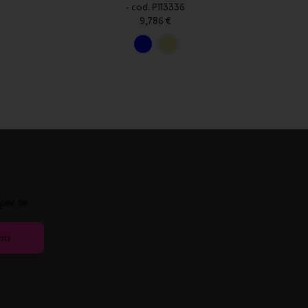
- cod. P113336
9,786 €
per te.
iti