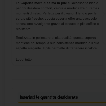
La
Coperta morbidissima in pile
è l’accessorio ideale
per chi desidera comfort, calore e morbidezza durante i
momenti di relax. Perfetta per il divano, il letto o per le
serate più fresche, questa coperta offre una piacevole
sensazione avvolgente grazie al tessuto in pile soffice e
resistente.
Realizzata in poliestere di alta qualità, questa coperta
mantiene nel tempo la sua consistenza morbida e il suo
aspetto elegante. Il pile permette di trattenere il calore
senza risultare pesante, rendendo la coperta perfetta per
l’utilizzo quotidiano in casa.
Leggi tutto
Coperta morbidissima in pile per
casa e relax
Questa coperta morbidissima è pensata per garantire il
massimo comfort durante il riposo. Il pile caldo e soffice
Inserisci le quantità desiderate
rende la coperta ideale per rilassarsi sul divano, leggere
un libro o guardare la televisione durante le serate più