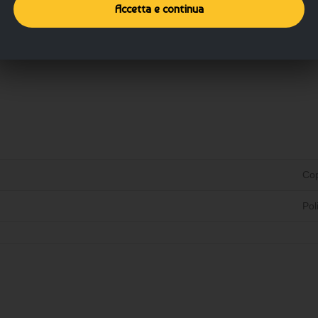
Accetta e continua
Dettagli del prodotto
Dettagli aggiuntivi
Cop
Pol