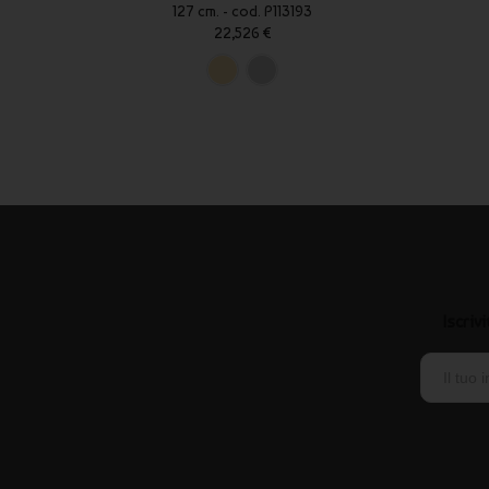
127 cm. - cod. P113193
22,526 €
Iscriv