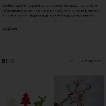
Le
decorazioni natalizie
sono elementi essenziali per creare
un’atmosfera calda, festosa e coinvolgente durante il periodo
di Natale. Le soluzioni natalizie permettono di valorizzare
ambienti domestici e professionali con stile, rendendo ogni
spazio più accogliente e coerente con il tema delle festività.
Leggi tutto
Su Publygraph trovi una selezione di
decorazioni natalizie
personalizzate
pensate sia per uso domestico sia per aziende
che desiderano comunicare il proprio brand durante le
festività. Le proposte natalizie possono trasformarsi in
eleganti omaggi aziendali, gadget stagionali o elementi di
arredo coordinati.
12
Ordina per
Decorazioni natalizie per casa, uffici e
attività commerciali
Le decorazioni natalizie sono perfette per abitazioni private,
ma anche per vetrine, reception, hotel, ristoranti e uffici che
vogliono creare un’atmosfera accogliente nel periodo più
importante dell’anno. Durante le settimane natalizie, ogni