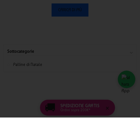
CARICA DI PIÙ
Sottocategorie
Palline di Natale
🚚
SPEDIZIONE GRATIS
×
Ordini sopra 200€*