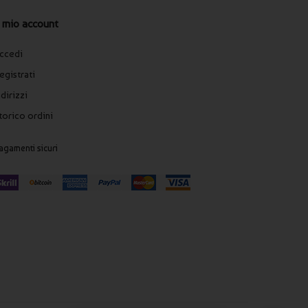
l mio account
ccedi
egistrati
ndirizzi
torico ordini
agamenti sicuri