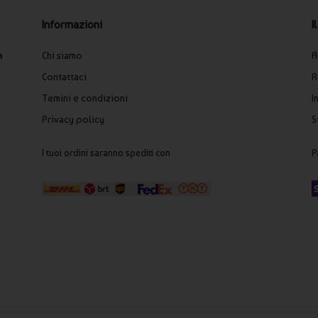
I
Informazioni
A
n
Chi siamo
R
Contattaci
I
Temini e condizioni
S
Privacy policy
P
I tuoi ordini saranno spediti con