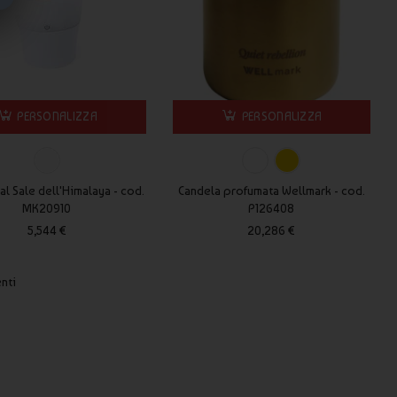
PERSONALIZZA
PERSONALIZZA
 al Sale dell'Himalaya - cod.
Candela profumata Wellmark - cod.
MK20910
P126408
5,544 €
20,286 €
enti