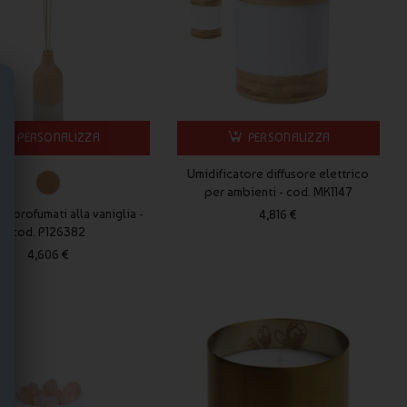
PERSONALIZZA
PERSONALIZZA
Umidificatore diffusore elettrico
per ambienti - cod. MK1147
i profumati alla vaniglia -
4,816 €
cod. P126382
4,606 €