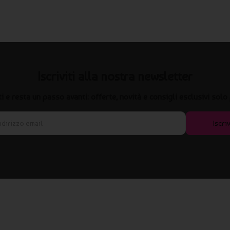
Iscriviti alla nostra newsletter
iti e resta un passo avanti: offerte, novità e consigli esclusivi solo 
Iscriv