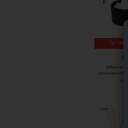
Sì, sono pensati per un utilizzo regolare in ambienti domestici 
Gli aromi sono troppo intensi?
No, l’intensità degli aromi varia in base al modello e può esse
Possono essere utilizzati in ufficio o reception?
Sì, sono ideali per migliorare la percezione dell’ambiente in sp
PERSO
Sono adatti come regalo aziendale?
Sì, rappresentano una soluzione elegante e apprezzata per re
I diffusori di aromi Publygraph uniscono design, funzionalità e 
Diffusore oli
accogliente.
personalizzato 
2,87