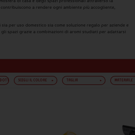
osfera di casa e degli spazi professionali attraverso la
i contribuiscono a rendere ogni ambiente più accogliente,
 sia per uso domestico sia come soluzione regalo per aziende e
 gli spazi grazie a combinazioni di aromi studiati per adattarsi
 da letto, reception, spa e studi professionali che desiderano
i aromi giusti può influenzare positivamente la percezione
ODOTTO
SCEGLI IL COLORE
TAGLIA
MATERIALE
cati
ranze