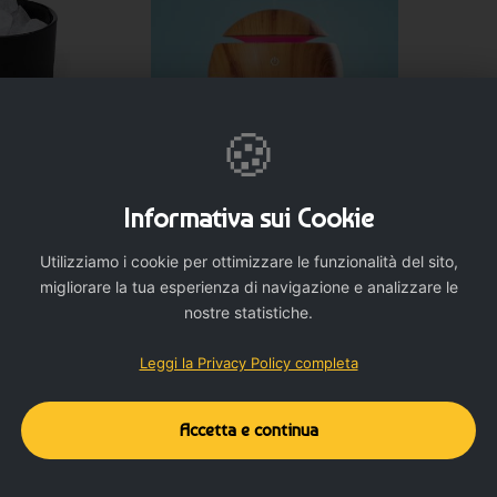
e professionali.
re regolata scegliendo la soluzione più adatta allo spazio.
🍪
azi di lavoro e accoglienza.
NALIZZA
PERSONALIZZA
Informativa sui Cookie
gali corporate.
qualità delle fragranze per rendere ogni ambiente più armonioso e
Utilizziamo i cookie per ottimizzare le funzionalità del sito,
 essenziali
Umidificatore per la casa - cod.
Bastoncin
- cod. MK20699
MK6515
migliorare la tua esperienza di navigazione e analizzare le
0 €
3,724 €
nostre statistiche.
Leggi la Privacy Policy completa
Accetta e continua