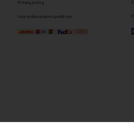
S
Privacy policy
P
I tuoi ordini saranno spediti con