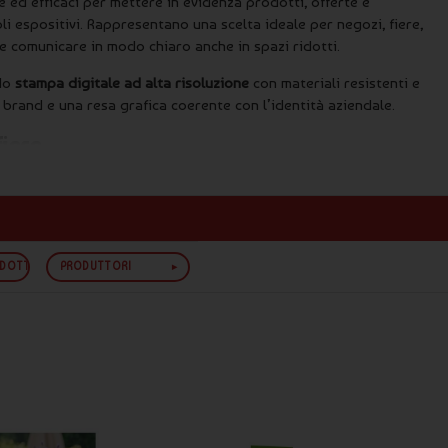
ed efficaci per mettere in evidenza prodotti, offerte e
li espositivi. Rappresentano una scelta ideale per negozi, fiere,
comunicare in modo chiaro anche in spazi ridotti.
do
stampa digitale ad alta risoluzione
con materiali resistenti e
el brand e una resa grafica coerente con l’identità aziendale.
fiere
omuovere prodotti e messaggi direttamente nel punto di
 casse e reception, mentre durante fiere ed eventi vengono
 la comunicazione del brand e facilitare l’interazione con il
ODOTTO
PRODUTTORI
co personalizzati
si integrano perfettamente con altri
rdinata e coerente. Spesso vengono affiancati a
display
colonne pubblicitarie personalizzate
per aumentare la visibilità
i da banco possono essere coordinati anche con
roll-up e display
iene completata in modo efficace con
supporti per depliant e