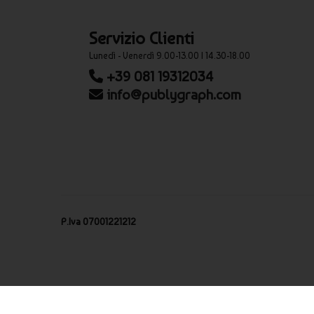
Servizio Clienti
Lunedì - Venerdì 9.00-13.00 | 14.30-18.00
+39 081 19312034
info@publygraph.com
P.Iva 07001221212