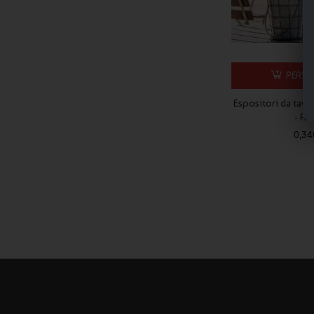
È possibile personalizzare completamente la grafica?
Sì, ogni espositore può essere personalizzato con logo, colori
Sono indicati anche per fiere ed eventi?
Certamente, vengono spesso utilizzati su desk informativi e tav
PERSO
Riceverò una bozza prima della stampa?
Espositori da tavo
Sì, la bozza grafica è sempre inclusa prima dell’avvio della pr
- FA
Gli espositori da banco sono facili da trasportare?
0,34
Sì, sono progettati per essere leggeri, compatti e facilmente t
Gli espositori da banco personalizzati Publygraph sono la soluz
ridotti, mantenendo un’immagine professionale e coerente con il