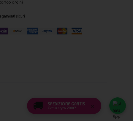
torico ordini
agamenti sicuri
🚚
SPEDIZIONE GRATIS
×
Ordini sopra 200€*