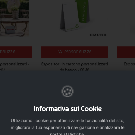
e
istenti per uso professionale
e stampa digitale ad alta
li anche a distanza ravvicinata e le finiture curate garantiscono
NALIZZA
PERSONALIZZA
prima dell’avvio della produzione, così da verificare layout,
 personalizzati -
Espositori in cartone personalizzati
Esposi
204
da banco - FA-18
o indicativamente di
circa 10 giorni lavorativi
, con spedizione
9 €
0,140 €
🍪
i dedicate alla
comunicazione pubblicitaria
di Publygraph,
venti e spazi espositivi.
anco personalizzati
Informativa sui Cookie
Utilizziamo i cookie per ottimizzare le funzionalità del sito,
migliorare la tua esperienza di navigazione e analizzare le
iutano a valorizzare prodotti e promozioni.
nostre statistiche.