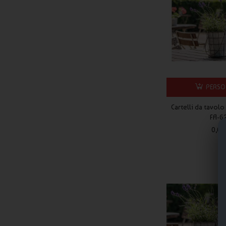
Materiali, stampa e qualità professional
Tutti gli espositori da banco sono realizzati con
materiali res
definizione. I colori risultano brillanti, le grafiche ben leggibi
una lunga durata nel tempo, anche in caso di utilizzo ripetuto.
Bozza grafica, produzione e consegna
PERSO
Dopo l’ordine riceverai sempre una
bozza grafica
da approvare 
Cartelli da tavolo
FA-6
colori e messaggi. I tempi medi di produzione e consegna son
tramite corriere espresso.
0,06
Gli
espositori da banco personalizzati
rientrano nelle soluzion
pensate per migliorare la visibilità del brand in negozi, fiere, e
Domande frequenti sugli espositori da b
Gli espositori da banco sono adatti ai punti vendita?
Sì, sono ideali per banconi, casse, reception e vetrine, dove a