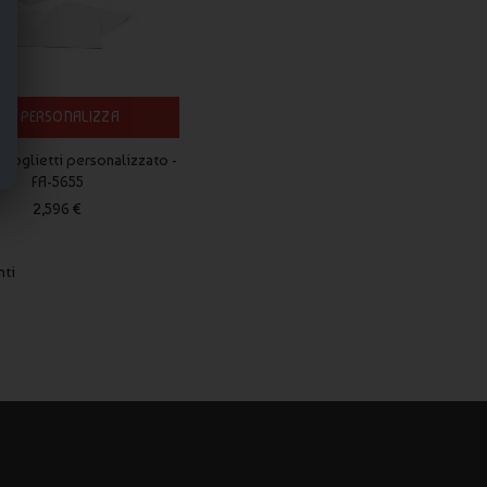
PERSONALIZZA
 foglietti personalizzato -
FA-5655
2,596 €
nti