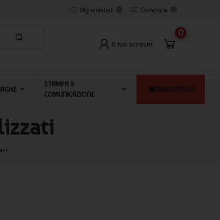
My wishlist
0
Compare
0
0
Il tuo account
STAMPA &
ARGHE
PREVENTIVO
COMUNICAZIONE
izzati
ati