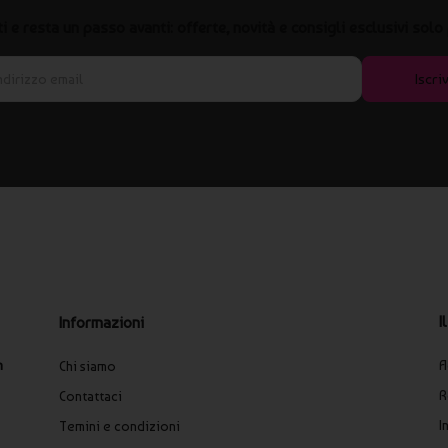
iti e resta un passo avanti: offerte, novità e consigli esclusivi solo 
Iscriv
I
Informazioni
A
n
Chi siamo
R
Contattaci
I
Temini e condizioni