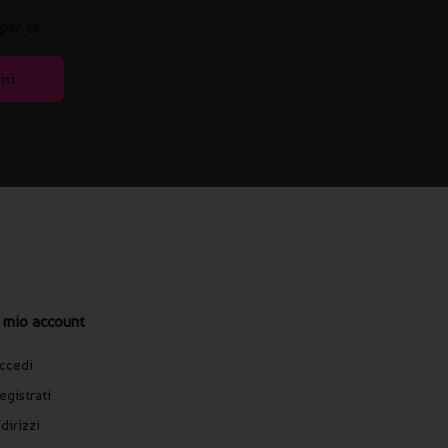
per te.
iti
l mio account
ccedi
egistrati
ndirizzi