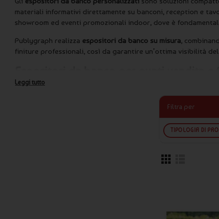
Gli
espositori da banco personalizzati
sono soluzioni compatte 
materiali informativi direttamente su banconi, reception e tavo
showroom ed eventi promozionali indoor, dove è fondamentale 
Publygraph realizza
espositori da banco su misura
, combinan
finiture professionali, così da garantire un’ottima visibilità d
Espositori da banco per punti vendita e 
Leggi tutto
Gli espositori da banco sono particolarmente indicati per pr
contatto con il cliente. Nei negozi trovano spazio su banconi,
Filtra per
utilizzati su desk informativi e tavoli espositivi per rafforzare
pubblico.
TIPOLOGIA DI PR
All’interno di allestimenti più strutturati, gli
espositori da ban
espositori personalizzati
, creando una comunicazione visiva o
pubblicitari personalizzati
per messaggi frontali, oppure alle
verticale dello stand.
Per eventi itineranti o promozioni temporanee, gli espositor
avvolgibili
, mentre la distribuzione di brochure e cataloghi v
volantini
.