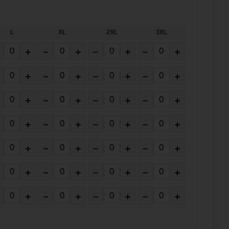
L
XL
2XL
3XL
+
−
+
−
+
−
+
+
−
+
−
+
−
+
+
−
+
−
+
−
+
+
−
+
−
+
−
+
+
−
+
−
+
−
+
+
−
+
−
+
−
+
+
−
+
−
+
−
+