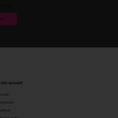
per te.
iti
l mio account
ccedi
egistrati
ndirizzi
torico ordini