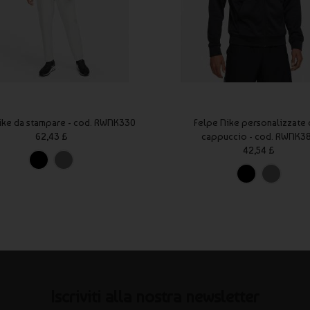
ike da stampare - cod. RWNK330
Felpe Nike personalizzate
62,43 £
cappuccio - cod. RWNK3
42,54 £
Iscriviti alla nostra newsletter