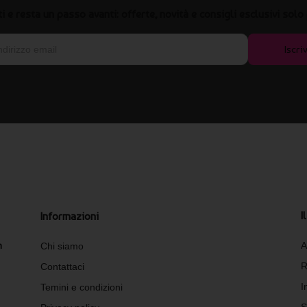
iti e resta un passo avanti: offerte, novità e consigli esclusivi solo 
Iscriv
I
Informazioni
n
A
Chi siamo
R
Contattaci
I
Temini e condizioni
S