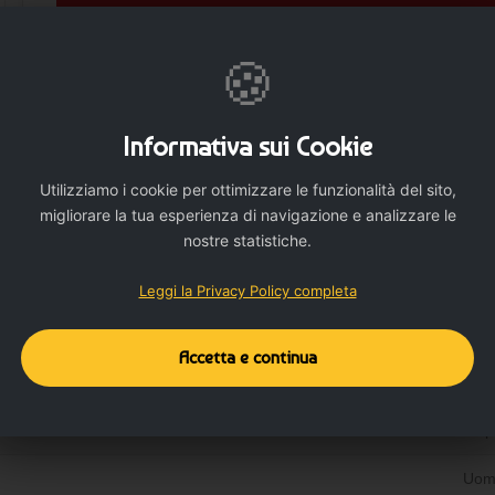
🍪
Informativa sui Cookie
Utilizziamo i cookie per ottimizzare le funzionalità del sito,
Dettagli del prodotto
Dettagli aggiuntivi
migliorare la tua esperienza di navigazione e analizzare le
nostre statistiche.
Leggi la Privacy Policy completa
Accetta e continua
Felp
Uom