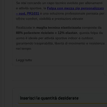
Se stai cercando un capo tecnico evoluto per allenamenti
e attività sportive, la
Felpa con mezza zip personalizzata
– cod. PR1031
è una soluzione professionale pensata per
offrire comfort, visibilità e prestazioni elevate.
Realizzata in
maglia tecnica elasticizzata
composta da
88% poliestere riciclato
e
12% elastan
, questa felpa da
uomo è ideale per attività sportive indoor e outdoor,
garantendo traspirabilità, libertà di movimento e resistenza
nel tempo.
Le
maniche raglan
assicurano una mobilità naturale
Leggi tutto
durante l’allenamento, mentre il
collo con mezza zip
invertita
facilita la regolazione della temperatura
corporea. I dettagli riflettenti anteriori e posteriori
migliorano la visibilità in condizioni di scarsa illuminazione,
rendendo il capo adatto anche a sessioni serali o
mattutine.
Inserisci le quantità desiderate
L’interno
spazzolato
offre un ottimo isolamento termico
senza appesantire, mentre i
polsini con foro per il