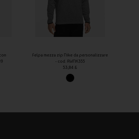
 con
Felpa mezza zip Nike da personalizzare
Felp
89
- cod. RWNK355
53,84 £