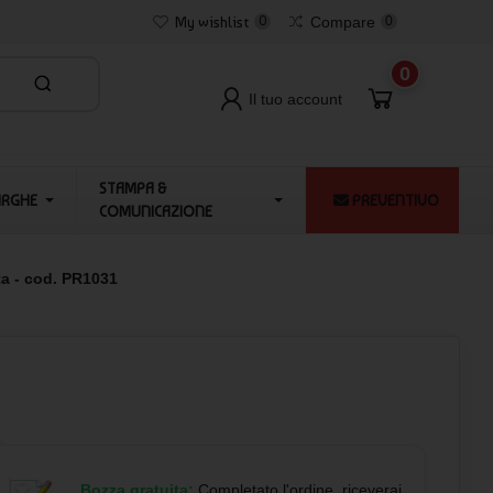
My wishlist
0
Compare
0
0
Il tuo account
STAMPA &
ARGHE
PREVENTIVO
COMUNICAZIONE
ta - cod. PR1031
Bozza gratuita:
Completato l'ordine, riceverai