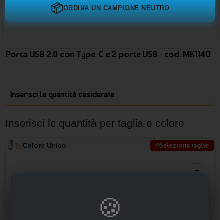
📦
ORDINA UN CAMPIONE NEUTRO
Porta USB 2.0 con Type-C e 2 porte USB - cod. MK1140
Inserisci le quantità desiderate
Inserisci le quantità per taglia e colore
Colore Unico
Seleziona taglie
−
TAGLIA UNICA
33 disp.
🍪
+