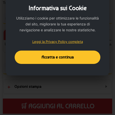
Totale pezzi:
0
Minimo ordinabile: 10
Informativa sui Cookie
Personalizza il prodotto e vedi il tuo preventivo
Utilizziamo i cookie per ottimizzare le funzionalità
del sito, migliorare la tua esperienza di
navigazione e analizzare le nostre statistiche.
Prodotto personalizzato
Prodotto neutro
Leggi la Privacy Policy completa
L'articolo verrà personalizzato
L'articolo sarà senza la stampa
con la stampa.
Accetta e continua
Configura la stampa
Opzioni stampa
🛒 AGGIUNGI AL CARRELLO