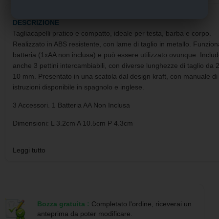
DESCRIZIONE
Tagliacapelli pratico e compatto, ideale per testa, barba e corpo.
Realizzato in ABS resistente, con lame di taglio in metallo. Funzion
batteria (1xAA non inclusa) e può essere utilizzato ovunque. Inclu
anche 3 pettini intercambiabili, con diverse lunghezze di taglio da 
10 mm. Presentato in una scatola dal design kraft, con manuale di
istruzioni disponibile in spagnolo e inglese.
3 Accessori. 1 Batteria AA Non Inclusa
Dimensioni: L 3.2cm A 10.5cm P 4.3cm
Link foto 360°
Leggi tutto
https://etools.boxpromotions.com/videos/21024/360/output/21024.
Bozza gratuita :
Completato l'ordine, riceverai un
anteprima da poter modificare.