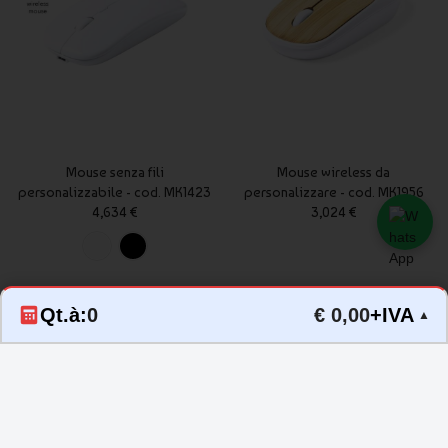
Mouse senza fili
Mouse wireless da
personalizzabile - cod. MK1423
personalizzare - cod. MK1956
4,634 €
3,024 €
Qt.à:
0
€ 0,00
+IVA
▲