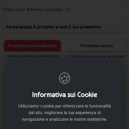
Totale pezzi:
0
Minimo ordinabile: 10
Personalizza il prodotto e vedi il tuo preventivo
Prodotto personalizzato
Prodotto neutro
L'articolo verrà personalizzato
L'articolo sarà senza la stampa
con la stampa.
🍪
Configura la stampa
Informativa sui Cookie
Opzioni stampa
Utilizziamo i cookie per ottimizzare le funzionalità
del sito, migliorare la tua esperienza di
navigazione e analizzare le nostre statistiche.
Area 1
Area 2