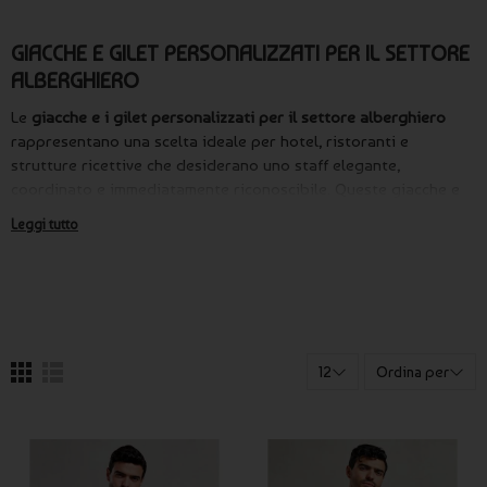
GIACCHE E GILET PERSONALIZZATI PER IL SETTORE
ALBERGHIERO
Le
giacche e i gilet personalizzati per il settore alberghiero
rappresentano una scelta ideale per hotel, ristoranti e
strutture ricettive che desiderano uno staff elegante,
coordinato e immediatamente riconoscibile. Queste giacche e
questi gilet sono pensati per il
front office
, la
sala
e le aree di
Leggi tutto
accoglienza clienti
, dove l’immagine dello staff contribuisce in
modo determinante alla percezione di qualità del servizio.
Le
giacche e i gilet per il settore alberghiero
fanno parte dell’
abbigliamento settore alberghiero
e permettono di creare
divise professionali coordinate per reception, sala ristorante e
servizi di accoglienza. Questi capi sono progettati per
12
Ordina per
garantire comfort, vestibilità e libertà di movimento durante
tutta la giornata lavorativa.
Su Publygraph è possibile realizzare
giacche e gilet
personalizzati
con logo, nome della struttura o scritte aziendali