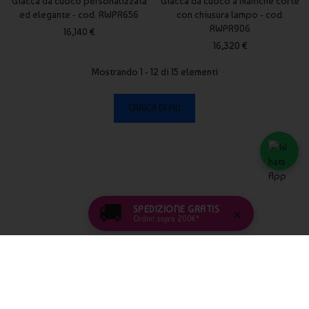
Giacca da cuoco personalizzata
Giacca da cuoco a maniche corte
ed elegante - cod. RWPR656
con chiusura lampo - cod.
RWPR906
16,140 €
16,320 €
Mostrando 1 - 12 di 15 elementi
CARICA DI PIÙ
🚚
SPEDIZIONE GRATIS
×
Ordini sopra 200€*