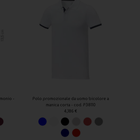
imonio -
Polo promozionale da uomo bicolore a
Penne
manica corta - cod. P38110
4,186 €