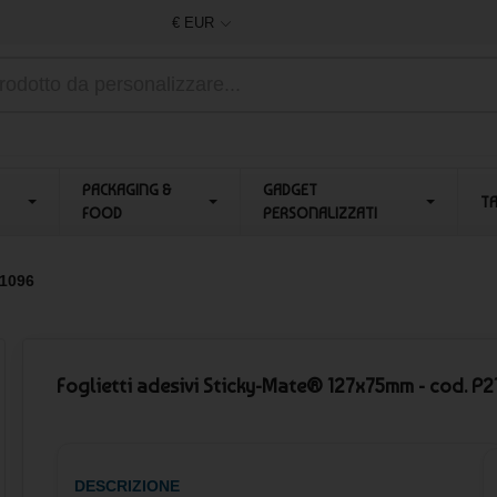
€ EUR
PACKAGING &
GADGET
T
FOOD
PERSONALIZZATI
21096
Foglietti adesivi Sticky-Mate® 127x75mm - cod. P
DESCRIZIONE