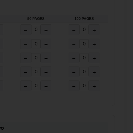
50 PAGES
100 PAGES
−
+
−
+
−
+
−
+
−
+
−
+
−
+
−
+
−
+
−
+
vo