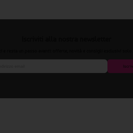
Iscriviti alla nostra newsletter
iti e resta un passo avanti: offerte, novità e consigli esclusivi solo 
Iscriv