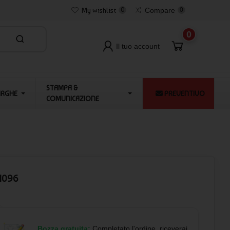
My wishlist
0
Compare
0
0
Il tuo account
STAMPA &
ARGHE
PREVENTIVO
COMUNICAZIONE
21096
Bozza gratuita:
Completato l'ordine, riceverai