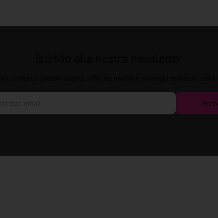
Iscriviti alla nostra newsletter
iti e resta un passo avanti: offerte, novità e consigli esclusivi solo 
Iscriv