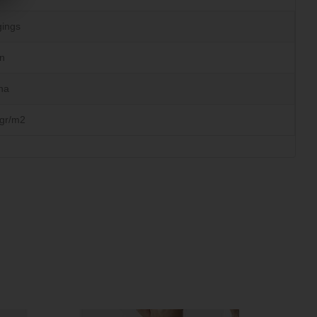
ings
n
na
gr/m2