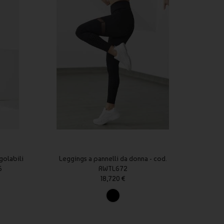
golabili
Leggings a pannelli da donna - cod.
Leggin
6
RWTL672
18,720 €