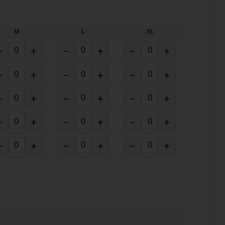
M
L
XL
−
+
−
+
−
+
−
+
−
+
−
+
−
+
−
+
−
+
−
+
−
+
−
+
−
+
−
+
−
+