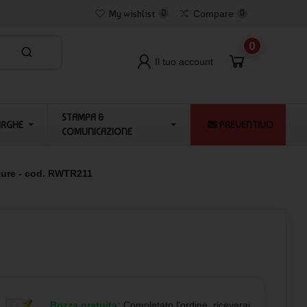
My wishlist
0
Compare
0
0
Il tuo account
STAMPA &
ARGHE
PREVENTIVO
COMUNICAZIONE
ture - cod. RWTR211
Bozza gratuita:
Completato l'ordine, riceverai