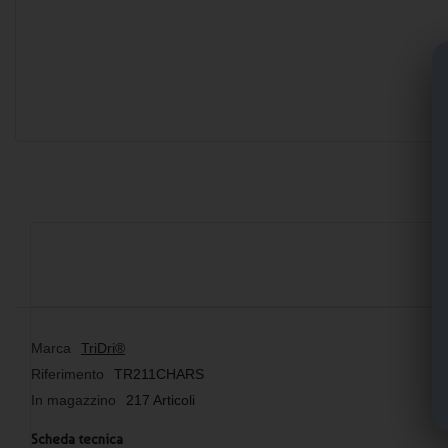
Marca
TriDri®
Riferimento
TR211CHARS
In magazzino
217 Articoli
Scheda tecnica