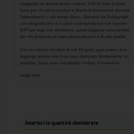
I leggings da donna senza cuciture TriDri® sono il must-
have per chi cerca comfort e libertà di movimento durante
l'allenamento o nel tempo libero. Stampati da Publygraph
con serigrafia fino a 4 colori o personalizzati con transfer
DTF per logo con sfumature, questi leggings sono perfetti
per chi desidera un capo personalizzato e di alta qualità.
Con un minimo d'ordine di soli 10 pezzi, puoi avere i tuoi
leggings sportivi con il tuo logo stampato direttamente sul
prodotto. Dopo aver completato l'ordine, ti invieremo
un'anteprima da confermare o modificare prima della
Leggi tutto
produzione. Le modalità di pagamento sono sicure e
convenienti, con possibilità di bonifico bancario, carta di
credito, paypal o google pay.
I leggings da donna senza cuciture sono realizzati in
materiale di alta qualità, con una composizione di 96%
nylon e 4% elastan per una vestibilità comoda e aderente.
Inserisci le quantità desiderate
La cintura alta e i dettagli a coste garantiscono un look alla
moda e una vestibilità perfetta. Le tasche su ogni coscia