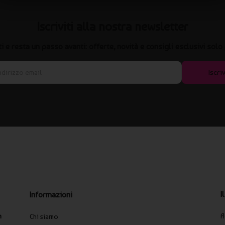
zati giganti
Iscriviti alla nostra newsletter
o?
iti e resta un passo avanti: offerte, novità e consigli esclusivi solo 
oni e manifestazioni grazie alla loro grande visibilità.
Iscriv
lone?
ni del pallone per garantire leggibilità e qualità.
?
elio, in base alle esigenze dell’evento.
romozioni, offrendo soluzioni ad alto impatto visivo e una stampa
I
Informazioni
A
n
Chi siamo