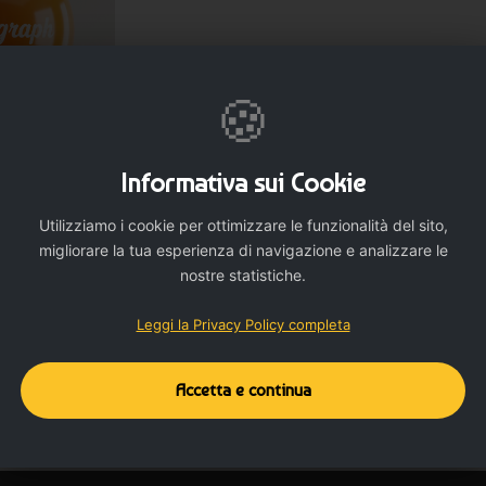
 più grandi sono consigliati per eventi all’aperto o contesti dove
🍪
Informativa sui Cookie
NALIZZA
i che contrastino con la stampa e siano coerenti con l’identità
Utilizziamo i cookie per ottimizzare le funzionalità del sito,
personalizzati da
migliorare la tua esperienza di navigazione e analizzare le
 FA-6542
nostre statistiche.
8 €
 o ad elio, in base alla tipologia di allestimento previsto.
Leggi la Privacy Policy completa
Mostrando 1 - 1 di 1 elemen
zati giganti
Accetta e continua