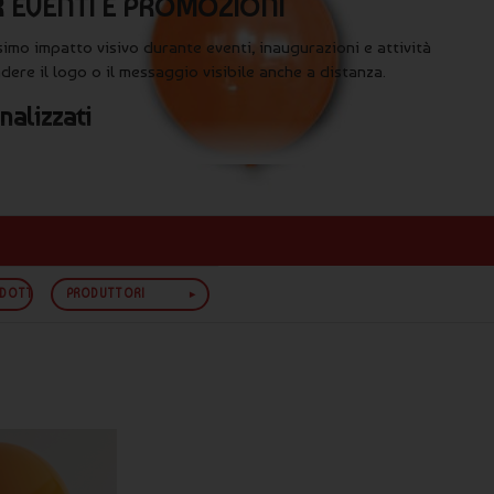
R EVENTI E PROMOZIONI
simo impatto visivo durante eventi, inaugurazioni e attività
ere il logo o il messaggio visibile anche a distanza.
nalizzati
nti
ODOTTO
PRODUTTORI