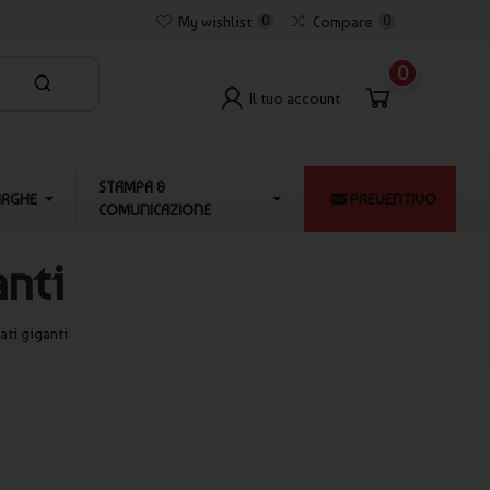
My wishlist
0
Compare
0
0
Il tuo account
STAMPA &
ARGHE
PREVENTIVO
COMUNICAZIONE
anti
ati giganti