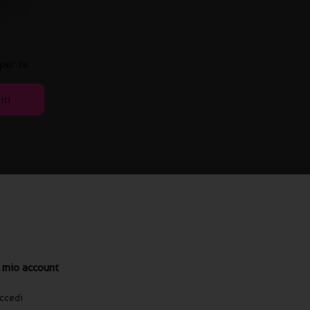
per te.
iti
l mio account
ccedi