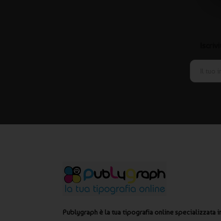
Domande frequenti sui palloni personaliz
I palloni giganti sono adatti per eventi all’apert
Iscriv
Sì, sono particolarmente indicati per eventi outdoor, inaugurazi
Posso personalizzare tutta la superficie del pal
La stampa viene realizzata in modo proporzionato alle dimensio
I palloni giganti possono essere gonfiati ad elio
Sì, i palloni giganti possono essere gonfiati sia ad aria che ad 
Publygraph realizza palloni personalizzati giganti per eventi e p
professionale curata nei dettagli.
Publygraph è la tua tipografia online specializzata i