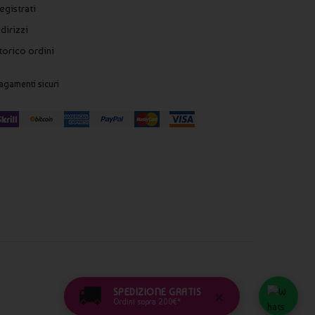
egistrati
ndirizzi
torico ordini
agamenti sicuri
🚚
SPEDIZIONE GRATIS
×
Ordini sopra 200€*