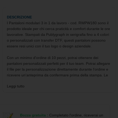
DESCRIZIONE
I Pantaloni modulari 3 in 1 da lavoro - cod. RWPW180 sono il
prodotto ideale per chi cerca praticità e comfort durante le ore
lavorative. Stampati da Publygraph in serigrafia fino a 4 colori
o personalizzati con transfer DTF, questi pantaloni possono
essere resi unici con il tuo logo o design aziendale.
Con un minimo d'ordine di 10 pezzi, potrai ottenere dei
pantaloni personalizzati perfetti per il tuo team. Potrai allegare
il file per la personalizzazione direttamente durante l'ordine e
ricevere un'anteprima da confermare prima della stampa. Le
modalità di pagamento accettate sono bonifico bancario, carta
Leggi tutto
di credito, paypal e google pay, mentre la spedizione avverrà
tramite corriere DHL.
Il design dei Pantaloni modulari 3 in 1 da lavoro - cod.
RWPW180 è studiato per adattarsi alle diverse esigenze di chi
Bozza gratuita :
Completato l'ordine, riceverai un
li indossa. Con la possibilità di trasformarli da pantaloncino a