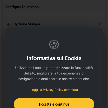
Configura la stampa
Opzione Stampa
🍪
Posizione stampa
Posizione stampa
GAMBA DESTRA fronte -
GAMBA SINISTRA fronte
Area di stampa
- area di stampa
massima: 9X9 cm.
massima: 9X9 cm.
Informativa sui Cookie
Utilizziamo i cookie per ottimizzare le funzionalità
del sito, migliorare la tua esperienza di
navigazione e analizzare le nostre statistiche.
Leggi la Privacy Policy completa
Accetta e continua