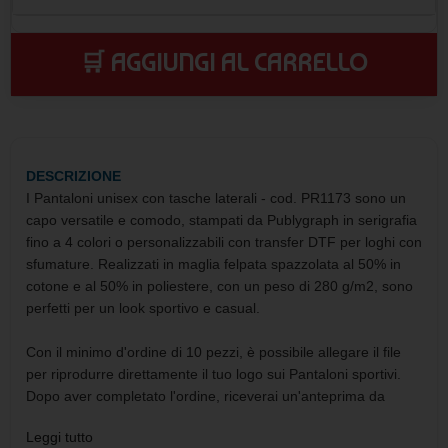
🛒 AGGIUNGI AL CARRELLO
DESCRIZIONE
I Pantaloni unisex con tasche laterali - cod. PR1173 sono un
capo versatile e comodo, stampati da Publygraph in serigrafia
fino a 4 colori o personalizzabili con transfer DTF per loghi con
sfumature. Realizzati in maglia felpata spazzolata al 50% in
cotone e al 50% in poliestere, con un peso di 280 g/m2, sono
perfetti per un look sportivo e casual.
Con il minimo d'ordine di 10 pezzi, è possibile allegare il file
per riprodurre direttamente il tuo logo sui Pantaloni sportivi.
Dopo aver completato l'ordine, riceverai un'anteprima da
confermare o modificare. Le modalità di pagamento accettate
Leggi tutto
includono bonifico bancario, carta di credito, paypal e google