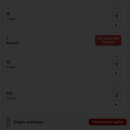
−
M
7 disp.
+
L
Non disponibile
Avvisami
Esaurito
−
XL
9 disp.
+
−
2XL
28 disp.
+
Grigio mélange
Seleziona taglie