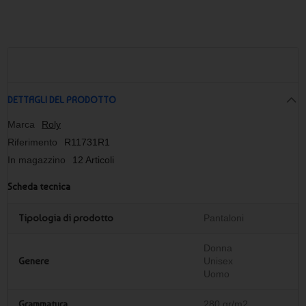
entro una data specifica e saremo lieti di assisterti.
DETTAGLI DEL PRODOTTO
Marca
Roly
Riferimento
R11731R1
In magazzino
12 Articoli
Scheda tecnica
Tipologia di prodotto
Pantaloni
Donna
Genere
Unisex
Uomo
Grammatura
280 gr/m2