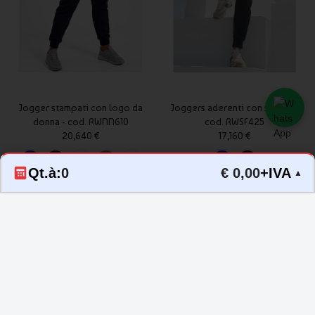
Jogger stampati con logo da
Joggers aderenti con scritte -
donna - cod. RWNN610
cod. RWSF425
20,640 €
17,160 €
Qt.à:
0
€ 0,00
+IVA
▲