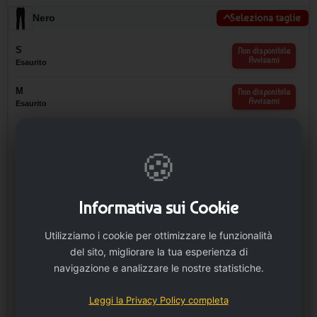
Nero
Seleziona taglie
S
Non disponibile
Avvisami
Esaurito
M
Non disponibile
Avvisami
Esaurito
−
L
🍪
3 disp.
+
Informativa sui Cookie
−
XL
Utilizziamo i cookie per ottimizzare le funzionalità
1 disp.
del sito, migliorare la tua esperienza di
+
navigazione e analizzare le nostre statistiche.
−
Leggi la Privacy Policy completa
2XL
6 disp.