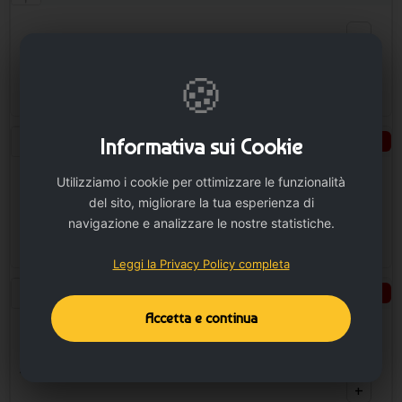
−
TAGLIA UNICA
2900 disp.
🍪
+
Nero
Informativa sui Cookie
Seleziona taglie
Utilizziamo i cookie per ottimizzare le funzionalità
−
del sito, migliorare la tua esperienza di
TAGLIA UNICA
16000 disp.
navigazione e analizzare le nostre statistiche.
+
Leggi la Privacy Policy completa
Rosso
Seleziona taglie
Accetta e continua
−
TAGLIA UNICA
4850 disp.
+