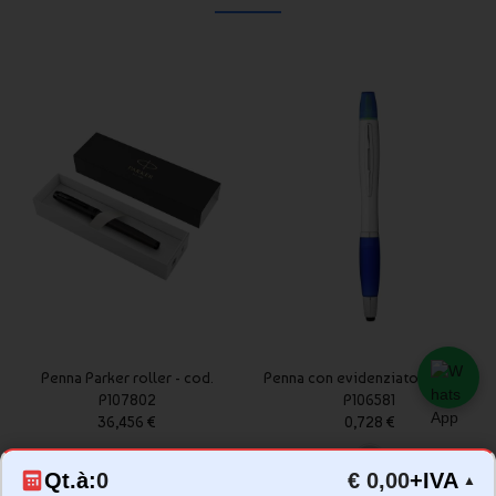
Penna Parker roller - cod.
Penna con evidenziatore - cod.
P107802
P106581
36,456 €
0,728 €
Qt.à:
0
€ 0,00
+IVA
▲