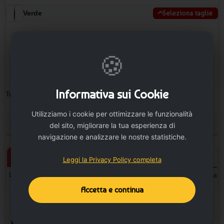
Verde
Seleziona taglie
−
TAGLIA UNICA
🍪
4468 disp.
+
Informativa sui Cookie
Totale pezzi:
0
Minimo ordinabile: 10
Utilizziamo i cookie per ottimizzare le funzionalità
Personalizza il prodotto e vedi il tuo preventivo
del sito, migliorare la tua esperienza di
navigazione e analizzare le nostre statistiche.
Prodotto personalizzato
Prodotto neutro
Leggi la Privacy Policy completa
L'articolo verrà personalizzato
L'articolo sarà senza la stampa
con la stampa.
Accetta e continua
Configura la stampa