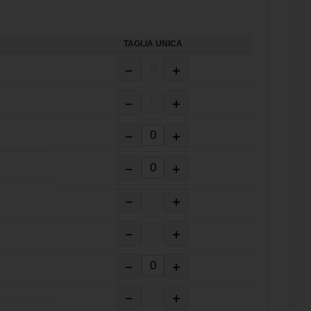
TAGLIA UNICA
−
+
−
+
−
+
−
+
−
+
−
+
−
+
−
+