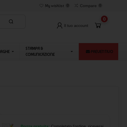
My wishlist
0
Compare
0
0
Il tuo account
STAMPA &
ARGHE
PREVENTIVO
COMUNICAZIONE
Bozza gratuita:
Completato l'ordine, riceverai