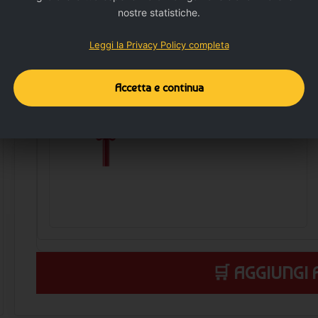
nostre statistiche.
Leggi la Privacy Policy completa
Area 5
Accetta e continua
TAMPOGRAFIA B (0.8x0.8 cm)
🛒 AGGIUNGI