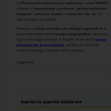
La
Penna personalizzata con antistress – cod. MK6027
è dotata di
meccanismo a pulsante
,
spinner antistress
integrato
,
cartuccia Jumbo
e
inchiostro blu
, per un
utilizzo pratico e originale.
Presenta un
fusto colorato con dettagli argentati
ed è
personalizzabile tramite
stampa tampografica
, ideale per
logo o messaggi aziendali. Il modello rientra tra le
penne
promozionali personalizzate
, perfette per chi vuole
vedere il catalogo completo della categoria.
Leggi tutto
Inserisci le quantità desiderate