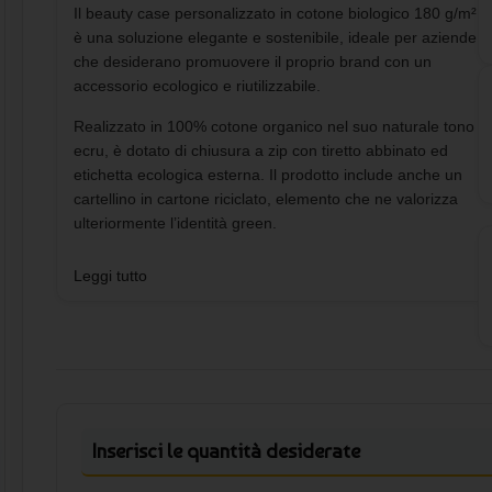
Il beauty case personalizzato in cotone biologico 180 g/m²
è una soluzione elegante e sostenibile, ideale per aziende
che desiderano promuovere il proprio brand con un
accessorio ecologico e riutilizzabile.
Realizzato in 100% cotone organico nel suo naturale tono
ecru, è dotato di chiusura a zip con tiretto abbinato ed
etichetta ecologica esterna. Il prodotto include anche un
cartellino in cartone riciclato, elemento che ne valorizza
ulteriormente l’identità green.
Per caratteristiche e materiali, questo modello rientra tra i
Leggi tutto
beauty case ecologici personalizzati in cotone
biologico
, particolarmente indicati per aziende attente
alla sostenibilità ambientale e alla comunicazione
responsabile.
La superficie in cotone naturale permette una
personalizzazione efficace tramite stampa del logo
Inserisci le quantità desiderate
aziendale, trasformando il beauty case in un gadget
promozionale coerente con strategie di branding