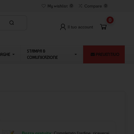
My wishlist
0
Compare
0
0
Il tuo account
STAMPA &
ARGHE
PREVENTIVO
COMUNICAZIONE
Bozza gratuita:
Completato l'ordine, riceverai