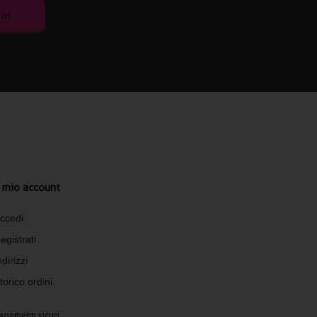
iti
l mio account
ccedi
egistrati
ndirizzi
torico ordini
agamenti sicuri