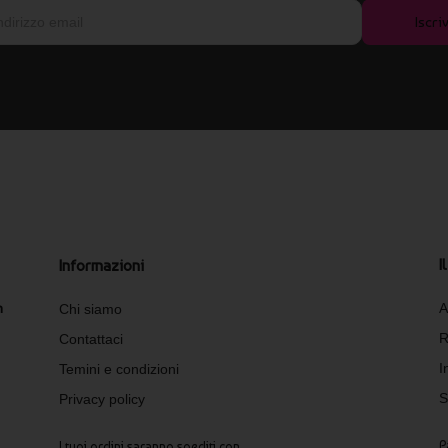
Iscriv
I
Informazioni
n
A
Chi siamo
R
Contattaci
I
Temini e condizioni
S
Privacy policy
P
I tuoi ordini saranno spediti con