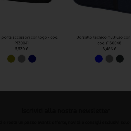
 porta accessori con logo - cod.
Borsello tecnico multiuso con
P130041
cod. P130048
5,530 €
3,486 €
Iscriviti alla nostra newsletter
iti e resta un passo avanti: offerte, novità e consigli esclusivi solo 