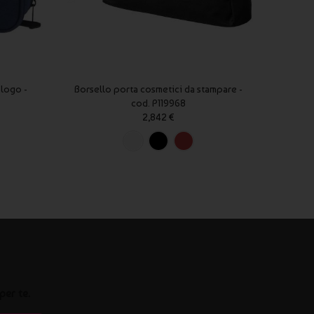
 logo -
Borsello porta cosmetici da stampare -
Borsel
cod. P119968
2,842 €
per te.