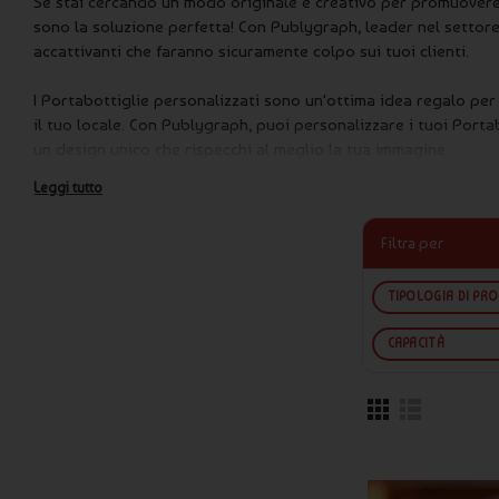
Se stai cercando un modo originale e creativo per promuovere i
sono la soluzione perfetta! Con Publygraph, leader nel settore
accattivanti che faranno sicuramente colpo sui tuoi clienti.
I Portabottiglie personalizzati sono un'ottima idea regalo pe
il tuo locale. Con Publygraph, puoi personalizzare i tuoi Porta
un design unico che rispecchi al meglio la tua immagine.
Leggi tutto
Grazie a Publygraph, puoi allegare il file da stampare diretta
riceverai un'anteprima da confermare o da modificare. In ques
Filtra per
desideri.
I Portabottiglie personalizzati sono disponibili in diversi mate
TIPOLOGIA DI PR
Publygraph, puoi scegliere tra diverse opzioni di personalizzaz
distinguono dalla massa.
CAPACITÀ
Le modalità di pagamento per i Portabottiglie personalizzati 
pay, per garantirti la massima sicurezza e comodità nell'acquis
verranno spediti con corriere DHL per assicurarti una consegna
Domande frequenti (FAQ) su Portabottiglie personalizzati: