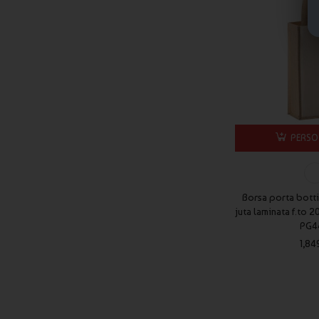
PERSO
Borsa porta botti
juta laminata f.to 2
PG4
1,84