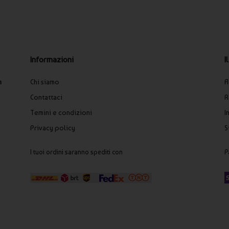
I
Informazioni
A
n
Chi siamo
R
Contattaci
I
Temini e condizioni
S
Privacy policy
P
I tuoi ordini saranno spediti con