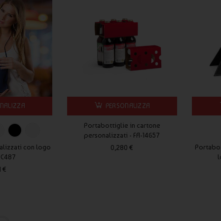
izzati?
se hai bisogno di una consegna più veloce ti consigliamo di
dale?
tiglie con il logo della tua azienda o con qualsiasi altro
 Portabottiglie?
NALIZZA
PERSONALIZZA
 per creare Portabottiglie personalizzati che rispecchino al meglio
Portabottiglie in cartone
personalizzati - FA-14657
alizzati con logo
Portabot
0,280 €
overe il tuo brand in modo originale e creativo!
 PC487
l
1 €