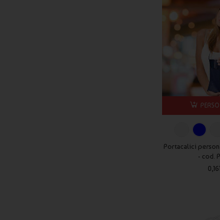
1. Quali sono i tempi di consegna per i Portabottiglie personal
Ogni prodotto ha una data di consegna presunta indicata, ma 
contattarci prima di effettuare l'ordine.
2. Posso personalizzare i Portabottiglie con il mio logo azien
Certamente! Con Publygraph puoi personalizzare i tuoi Portabot
design tu desideri.
3. Quali sono le opzioni di personalizzazione disponibili per i
PERSO
Puoi scegliere tra diversi materiali, colori, dimensioni e stili
la tua immagine aziendale.
Portacalici person
Scegli i Portabottiglie personalizzati di Publygraph per promu
- cod.
0,16