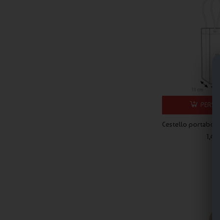
PERSO
Cestello portabotti
1,46