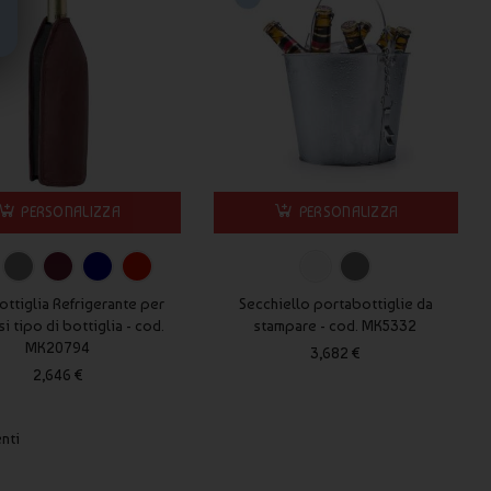
PERSONALIZZA
PERSONALIZZA
ttiglia Refrigerante per
Secchiello portabottiglie da
si tipo di bottiglia - cod.
stampare - cod. MK5332
MK20794
3,682 €
2,646 €
enti