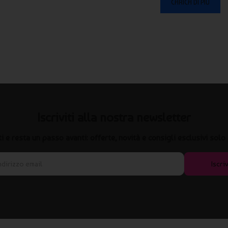
CARICA DI PIÙ
Iscriviti alla nostra newsletter
iti e resta un passo avanti: offerte, novità e consigli esclusivi solo 
Iscriv