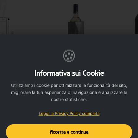
🍪
NALIZZA
PERSONALIZZA
Informativa sui Cookie
glia - Cod. PC456
Utilizziamo i cookie per ottimizzare le funzionalità del sito,
4 €
Portabottiglia Refrigerante da
Porta
migliorare la tua esperienza di navigazione e analizzare le
personalizzare - cod. MK9691
reg
nostre statistiche.
1,638 €
Leggi la Privacy Policy completa
Accetta e continua