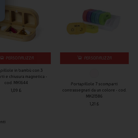
PERSONALIZZA
PERSONALIZZA
pillole in bambù con 3
ti e chiusura magnetica -
cod. MK1644
Portapillole 7 scomparti
contrassegnati da un colore - cod.
1,09 £
MK21586
1,21 £
enti