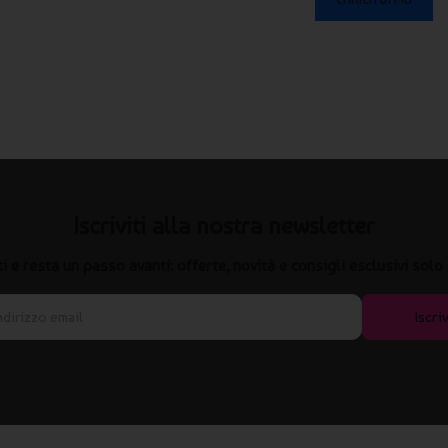
Iscriviti alla nostra newsletter
iti e resta un passo avanti: offerte, novità e consigli esclusivi solo 
Iscriv