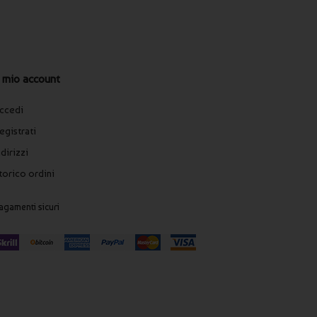
l mio account
ccedi
egistrati
ndirizzi
torico ordini
agamenti sicuri