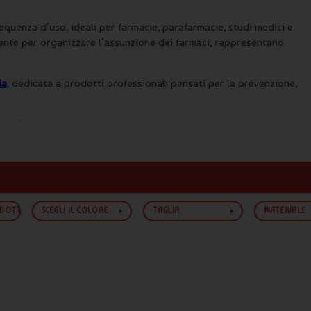
equenza d’uso, ideali per farmacie, parafarmacie, studi medici e
mente per organizzare l’assunzione dei farmaci, rappresentano
ia
, dedicata a prodotti professionali pensati per la prevenzione,
ati
 semplice e ordinato le dosi giornaliere o settimanali dei
o terapie continuative o che desiderano una soluzione pratica
ODOTTO
SCEGLI IL COLORE
TAGLIA
MATERIALE