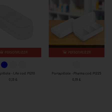
PERSONALIZZA
PERSONALIZZA
pillole - Life cod. PI210
Portapillole - Pharma cod. PI225
0,13 £
0,19 £