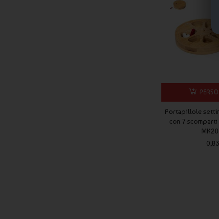
PERSO
Portapillole sett
con 7 scomparti 
MK20
0,8