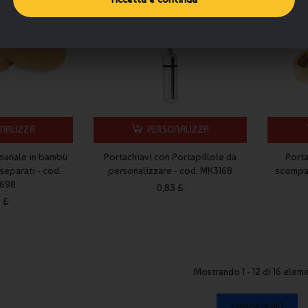
NALIZZA
PERSONALIZZA
imanale in bambù
Portachiavi con Portapillole da
Porta
separati - cod.
personalizzare - cod. MK3168
scompar
698
0,83 £
3 £
Mostrando 1 - 12 di 16 elem
CARICA DI PIÙ