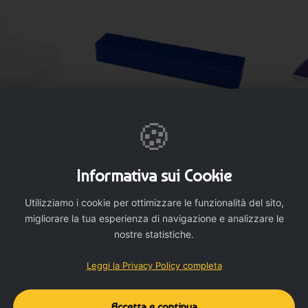
ogo o grafiche aziendali.
utico.
🍪
arti separati per organizzare le dosi.
NALIZZA
PERSONALIZZA
one.
Portapil
Informativa sui Cookie
chiusura
rsonalizzare a 4
Portapillole settimanale per
Utilizziamo i cookie per ottimizzare le funzionalità del sito,
 per campagne promozionali.
ali - cod. MK6067
multivitaminici - cod. P126373
migliorare la tua esperienza di navigazione e analizzare le
ica e professionale per unire gestione della terapia e
4 £
0,35 £
nostre statistiche.
Leggi la Privacy Policy completa
Accetta e continua