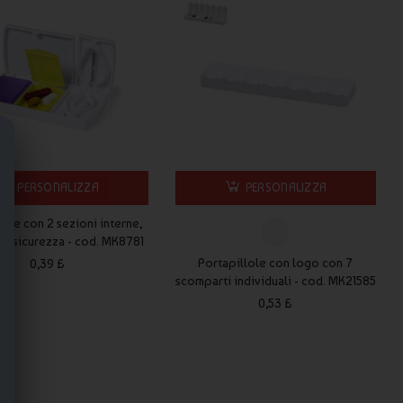
PERSONALIZZA
PERSONALIZZA
lole con 2 sezioni interne,
 di sicurezza - cod. MK8781
Portapillole con logo con 7
0,39 £
scomparti individuali - cod. MK21585
0,53 £