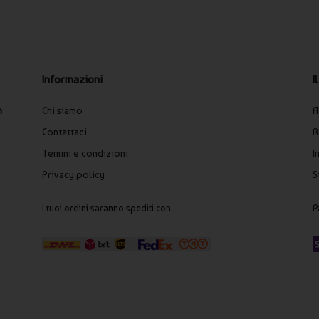
I
Informazioni
A
n
Chi siamo
R
Contattaci
I
Temini e condizioni
S
Privacy policy
P
I tuoi ordini saranno spediti con