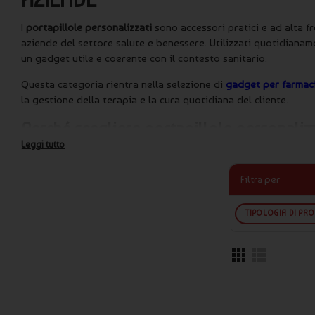
I
portapillole personalizzati
sono accessori pratici e ad alta fr
aziende del settore salute e benessere. Utilizzati quotidiana
un gadget utile e coerente con il contesto sanitario.
Questa categoria rientra nella selezione di
gadget per farmac
la gestione della terapia e la cura quotidiana del cliente.
Perché scegliere portapillole personalizz
Leggi tutto
I
portapillole personalizzati
permettono di organizzare in modo
farmaci. Sono particolarmente indicati per clienti che seguon
Filtra per
per l’uso domestico e in viaggio.
TIPOLOGIA DI PR
Organizzazione precisa delle dosi
Formato compatto e facile da trasportare
Ideali per uso quotidiano o settimanale
Alta utilità percepita nel settore farmaceutico
Perfetti per campagne informative e prevenzione