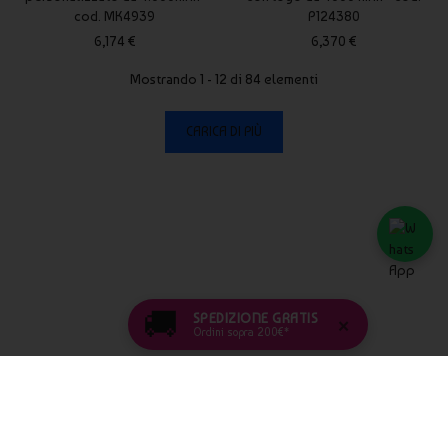
cod. MK4939
P124380
6,174 €
6,370 €
Mostrando 1 - 12 di 84 elementi
CARICA DI PIÙ
🚚
SPEDIZIONE GRATIS
×
Ordini sopra 200€*