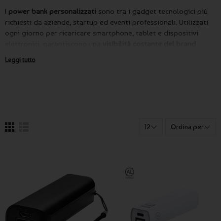
I
power bank personalizzati
sono tra i gadget tecnologici più
richiesti da aziende, startup ed eventi professionali. Utilizzati
ogni giorno per ricaricare smartphone, tablet e dispositivi
elettronici, garantiscono una
visibilità costante del brand
associandolo a utilità, innovazione e affidabilità.
Leggi tutto
Questa categoria fa parte della linea
gadget tecnologici
personalizzati
, dedicata a dispositivi digitali ad alto valore
percepito per fiere, congressi e campagne marketing.
Batterie portatili personalizzate per fiere,
eventi e uso aziendale
12
Ordina per
I power bank aziendali sono particolarmente indicati per:
Fiere e manifestazioni professionali
Eventi corporate e lanci prodotto
Welcome kit e onboarding dipendenti
Regali aziendali premium