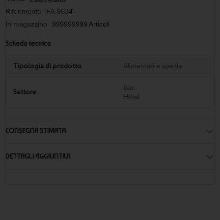
nessun limite di scadenza se conservato in modo corretto
Riferimento
FA-9534
a partire da 50 esemplari
In magazzino
999999999 Articoli
Scheda tecnica
Tipologia di prodotto
Alimentari e spezie
Bar
Settore
Hotel
CONSEGNA STIMATA
DETTAGLI AGGIUNTIVI