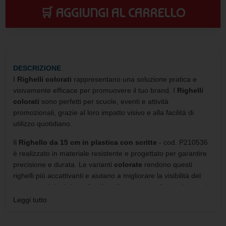
🛒 AGGIUNGI AL CARRELLO
DESCRIZIONE
I
Righelli colorati
rappresentano una soluzione pratica e
visivamente efficace per promuovere il tuo brand. I
Righelli
colorati
sono perfetti per scuole, eventi e attività
promozionali, grazie al loro impatto visivo e alla facilità di
utilizzo quotidiano.
Il
Righello da 15 cm in plastica con scritte
- cod. P210536
è realizzato in materiale resistente e progettato per garantire
precisione e durata. Le varianti
colorate
rendono questi
righelli più accattivanti e aiutano a migliorare la visibilità del
logo aziendale. I dettagli
colorati
aumentano l’attenzione sul
prodotto e lo rendono più riconoscibile.
Leggi tutto
Se vuoi ampliare la scelta, puoi valutare anche i
righelli