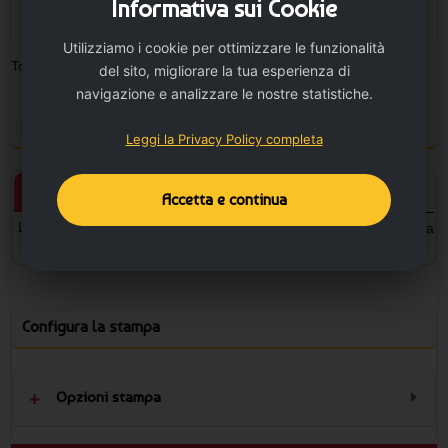
Informativa sui Cookie
+
Utilizziamo i cookie per ottimizzare le funzionalità
Totale pezzi:
0
Minimo ordinabile: 250
del sito, migliorare la tua esperienza di
navigazione e analizzare le nostre statistiche.
Personalizza il prodotto e vedi il tuo preventivo
Leggi la Privacy Policy completa
Prodotto personalizzato
Prodotto neutro
Accetta e continua
L'articolo verrà personalizzato
L'articolo sarà senza la stampa
con la stampa.
Configura la stampa
Opzioni stampa