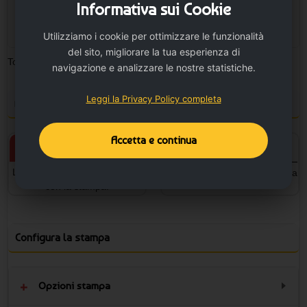
Informativa sui Cookie
7100 disp.
+
Utilizziamo i cookie per ottimizzare le funzionalità
del sito, migliorare la tua esperienza di
Totale pezzi:
0
Minimo ordinabile: 10
navigazione e analizzare le nostre statistiche.
Leggi la Privacy Policy completa
Personalizza il prodotto e vedi il tuo preventivo
Accetta e continua
Prodotto personalizzato
Prodotto neutro
L'articolo verrà personalizzato
L'articolo sarà senza la stampa
con la stampa.
Configura la stampa
Opzioni stampa