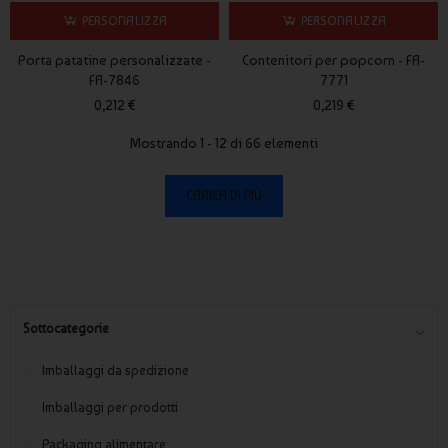
PERSONALIZZA
PERSONALIZZA
Porta patatine personalizzate -
Contenitori per popcorn - FA-
FA-7846
7771
0,212 €
0,219 €
Mostrando 1 - 12 di 66 elementi
CARICA DI PIÙ
Sottocategorie
Imballaggi da spedizione
Imballaggi per prodotti
Packaging alimentare