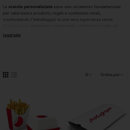
Le
scatole personalizzate
sono uno strumento fondamentale
per valorizzare prodotti, regali e confezioni retail,
trasformando l’imballaggio in una vera esperienza visiva.
Utilizzate per
packaging commerciale, confezioni regalo ed
eventi speciali
, permettono di comunicare qualità, cura e
Leggi tutto
identità del brand fin dal primo contatto.
Con Publygraph puoi realizzare
scatole personalizzate con
logo
, grafiche e colori coordinati, ideali per negozi, e-
commerce, aziende e attività che vogliono distinguersi
attraverso un packaging curato e professionale.
12
Ordina per
Scatole personalizzate per packaging e
regalo
Le
scatole personalizzate online
sono particolarmente indicate
per:
Packaging di prodotti retail ed e-commerce
Confezioni regalo personalizzate