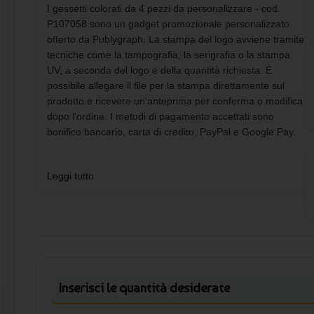
I gessetti colorati da 4 pezzi da personalizzare - cod.
P107058 sono un gadget promozionale personalizzato
offerto da Publygraph. La stampa del logo avviene tramite
tecniche come la tampografia, la serigrafia o la stampa
UV, a seconda del logo e della quantità richiesta. È
possibile allegare il file per la stampa direttamente sul
prodotto e ricevere un'anteprima per conferma o modifica
dopo l'ordine. I metodi di pagamento accettati sono
bonifico bancario, carta di credito, PayPal e Google Pay.
Il Set di gessetti colorati è composto da 4 pezzi,
Leggi tutto
confezionati in una scatola di carta resistente. Le
dimensioni della scatola sono 10,7 x 9,7 cm. Si ricorda che
la personalizzazione non è disponibile sui singoli gessetti.
È importante prestare attenzione all'età dei potenziali
utilizzatori, poiché il prodotto contiene piccole parti che
potrebbero rappresentare un pericolo di soffocamento per
i bambini di età inferiore ai tre anni.
Inserisci le quantità desiderate