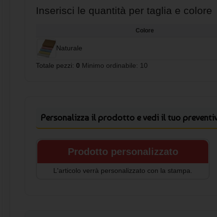
Caratteristiche principali:
Inserisci le quantità per taglia e colore
Colore
- Set di 4 gessetti colorati
- Scatola di carta resistente
Naturale
- Dimensioni: 10,7 x 9,7 cm
Totale pezzi:
0
Minimo ordinabile: 10
- Personalizzazione non disponibile sui gessetti
- Attenzione: non adatto a bambini di età inferiore ai tre
anni.
Personalizza il prodotto e vedi il tuo preventi
Prodotto personalizzato
L'articolo verrà personalizzato con la stampa.