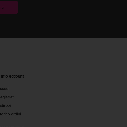
iti
l mio account
ccedi
egistrati
ndirizzi
torico ordini