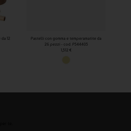
 da 12
Pastelli con gomma e temperamatite da
Matite
26 pezzi - cod. P544405
1,512 €
per te.