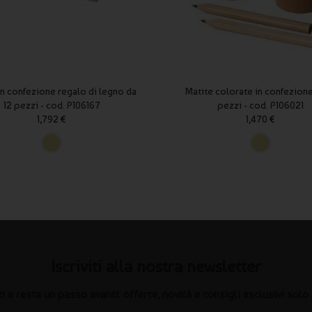
in confezione regalo di legno da
Matite colorate in confezione
12 pezzi - cod. P106167
pezzi - cod. P106021
1,792 €
1,470 €
Iscriviti alla nostra newsletter
iti e resta un passo avanti: offerte, novità e consigli esclusivi solo 