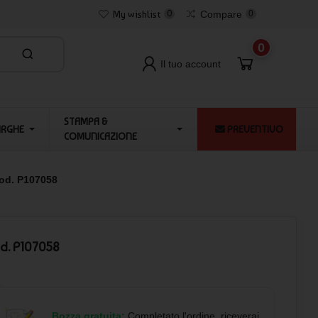
My wishlist
0
Compare
0
0
Il tuo account
STAMPA &
ARGHE
PREVENTIVO
COMUNICAZIONE
cod. P107058
od. P107058
Bozza gratuita:
Completato l'ordine, riceverai